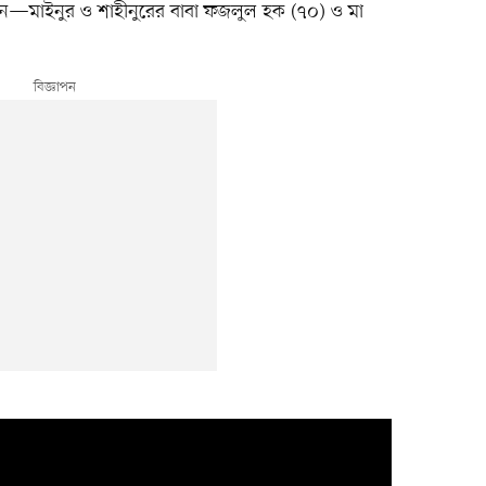
—মাইনুর ও শাহীনুরের বাবা ফজলুল হক (৭০) ও মা