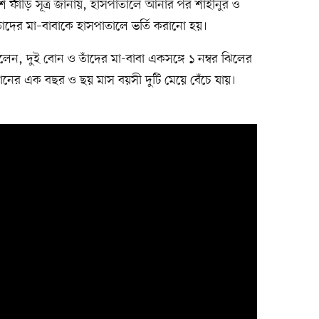
শ ফাঁড়ি সূত্র জানায়, হাসপাতালে আনার পর শাহীনুর ও
ঁদের মা–বাবাকে হাসপাতালে ভর্তি করানো হয়।
েন, দুই বোন ও তাঁদের মা-বাবা একসঙ্গে ১ নম্বর ঝিলের
ানের এক বছর ও ছয় মাস বয়সী দুটি মেয়ে বেঁচে যায়।