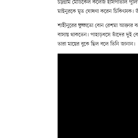
চট্টগ্রাম মেডিকেল কলেজ হাসপাতাল পুলি
মাইনুরকে মৃত ঘোষণা করেন চিকিৎসক। তা
শাহীনুরের ফুফাতো বোন রেশমা আক্তার বল
বাসায় থাকতেন। পাহাড়ধসে তাঁদের দুই বে
তারা মায়ের বুকে ছিল বলে তিনি জানান।