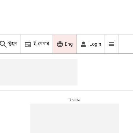
খুঁজুন
ই-পেপার
Login
Eng