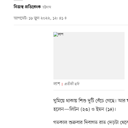
নিজস্ব প্রতিবেদক
চট্টগ্রাম
আপডেট: ১৮ জুন ২০২২, ১২: ৪১
লাশ
প্রতীকী ছবি
ঘুমিয়ে থাকায় শিশু দুটি বেঁচে গেছে। 
হলেন—লিটন (২৩) ও ইমন (১৪)।
গতকাল শুক্রবার দিবাগত রাত দেড়টা থেক