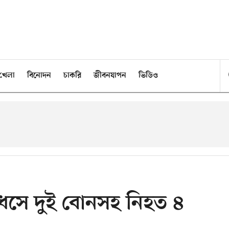
খেলা
বিনোদন
চাকরি
জীবনযাপন
ভিডিও
াড়ধসে দুই বোনসহ নিহত ৪