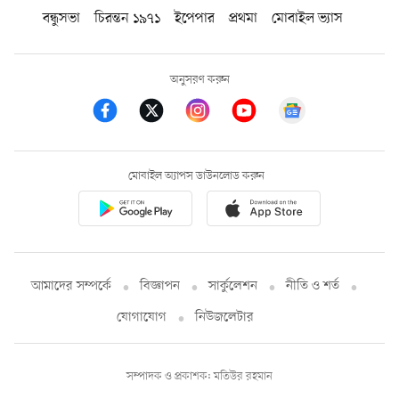
বন্ধুসভা
চিরন্তন ১৯৭১
ইপেপার
প্রথমা
মোবাইল ভ্যাস
অনুসরণ করুন
মোবাইল অ্যাপস ডাউনলোড করুন
আমাদের সম্পর্কে
বিজ্ঞাপন
সার্কুলেশন
নীতি ও শর্ত
যোগাযোগ
নিউজলেটার
সম্পাদক ও প্রকাশক: মতিউর রহমান