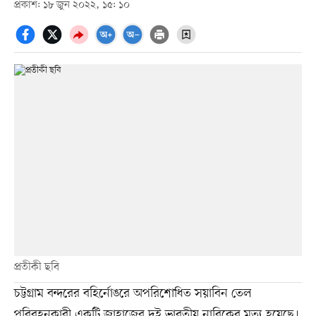
প্রকাশ: ১৮ জুন ২০২২, ১৫: ১০
প্রতীকী ছবি
চট্টগ্রাম বন্দরের বহির্নোঙরে অপরিশোধিত সয়াবিন তেল
পরিবহনকারী একটি জাহাজের দুই ভারতীয় নাবিকের মৃত্যু হয়েছে।