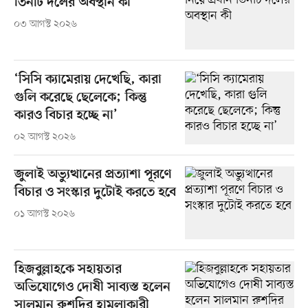
তিনটি দলের অবস্থান কী
০৩ আগস্ট ২০২৬
‘সিসি ক্যামেরায় দেখেছি, কারা
গুলি করেছে ছেলেকে; কিন্তু
কারও বিচার হচ্ছে না’
০২ আগস্ট ২০২৬
জুলাই অভ্যুত্থানের প্রত্যাশা পূরণে
বিচার ও সংস্কার দুটোই করতে হবে
০১ আগস্ট ২০২৬
হিজবুল্লাহকে সহায়তার
অভিযোগেও দোষী সাব্যস্ত হলেন
সালমান রুশদির হামলাকারী