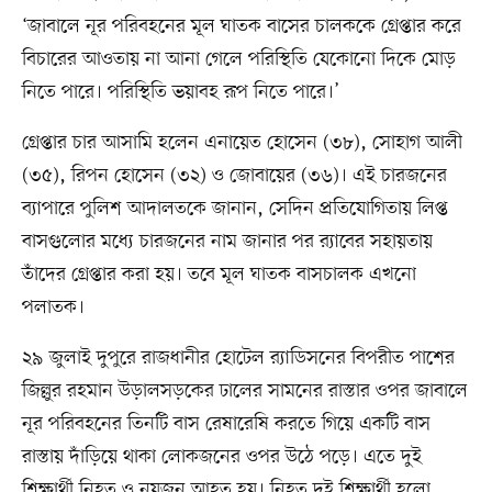
‘জাবালে নূর পরিবহনের মূল ঘাতক বাসের চালককে গ্রেপ্তার করে
বিচারের আওতায় না আনা গেলে পরিস্থিতি যেকোনো দিকে মোড়
নিতে পারে। পরিস্থিতি ভয়াবহ রূপ নিতে পারে।’
গ্রেপ্তার চার আসামি হলেন এনায়েত হোসেন (৩৮), সোহাগ আলী
(৩৫), রিপন হোসেন (৩২) ও জোবায়ের (৩৬)। এই চারজনের
ব্যাপারে পুলিশ আদালতকে জানান, সেদিন প্রতিযোগিতায় লিপ্ত
বাসগুলোর মধ্যে চারজনের নাম জানার পর র‍্যাবের সহায়তায়
তাঁদের গ্রেপ্তার করা হয়। তবে মূল ঘাতক বাসচালক এখনো
পলাতক।
২৯ জুলাই দুপুরে রাজধানীর হোটেল র‍্যাডিসনের বিপরীত পাশের
জিল্লুর রহমান উড়ালসড়কের ঢালের সামনের রাস্তার ওপর জাবালে
নূর পরিবহনের তিনটি বাস রেষারেষি করতে গিয়ে একটি বাস
রাস্তায় দাঁড়িয়ে থাকা লোকজনের ওপর উঠে পড়ে। এতে দুই
শিক্ষার্থী নিহত ও নয়জন আহত হয়। নিহত দুই শিক্ষার্থী হলো