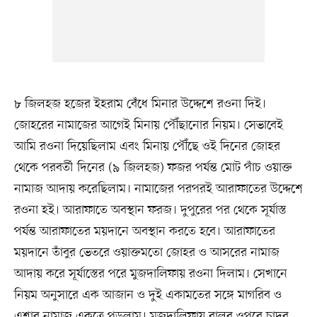
৮ জিলহজ হজের ইহরাম বেঁধে মিনার উদ্দেশে রওনা দিই।
জোহরের নামাজের আগেই মিনায় পৌঁছানোর নিয়ম। সেভাবেই
আমি রওনা দিয়েছিলাম এবং মিনায় পৌঁছে ওই দিনের জোহর
থেকে পরবর্তী দিনের (৯ জিলহজ) ফজর পর্যন্ত মোট পাঁচ ওয়াক্ত
নামাজ আদায় করেছিলাম। নামাজের পরপরই আরাফাতের উদ্দেশে
রওনা হই। আরাফাতে অবস্থান ফরজ। দুপুরের পর থেকে সূর্যাস্ত
পর্যন্ত আরাফাতের ময়দানে অবস্থান করতে হবে। আরাফাতের
ময়দানে তাঁবুর ভেতরে ওয়াক্তমতো জোহর ও আসরের নামাজ
আদায় করে সূর্যাস্তের পরে মুজদালিফায় রওনা দিলাম। সেখানে
নিয়ম অনুসারে এক আজান ও দুই একামতের সঙ্গে মাগরিব ও
এশার নামাজ একত্রে পড়লাম। মুজদালিফায় বালুর ‍ওপরে চাদর