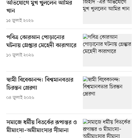
অভিযোগে মুখ খুললেন আমির
খান
১৫ জুলাই ২০২৬
পবিত্র কোরআন পোড়ানোর
ঘটনায় গ্রেপ্তার মেহেদী কারাগারে
১০ জুলাই ২০২৬
স্বামী বিবেকানন্দ: বিশ্বমানবতার
চিরন্তন প্রেরণা
০৪ জুলাই ২০২৬
সমাজে ধর্মীয় বিতর্কের রূপান্তর ও
মীমাংসা–অমীমাংসার সীমানা