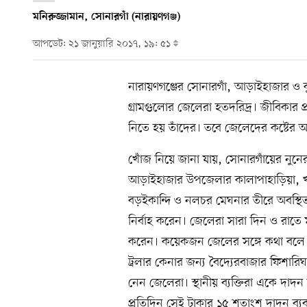
মনিরুজ্জামান, সোনারগাঁ (নারায়ণগঞ্জ)
আপডেট: ২১ জানুয়ারি ২০১৭, ১৯: ৫১
নারায়ণগঞ্জের সোনারগাঁ, আড়াইহাজার ও ক
গ্রামগুলোর জেলেরা হতদরিদ্র। জীবিকার 
নিতে হয় তাঁদের। তবে জেলেদের কষ্টের আ
খোঁজ নিয়ে জানা যায়, সোনারগাঁয়ের নুন
আড়াইহাজার উপজেলার কালাপাহাড়িয়া, 
বড়ইকান্দি ও নলচর মেঘনার তীরে অবস্থি
নির্বাহ করেন। জেলেরা সারা দিন ও রাতে 
করেন। কয়েকজন জেলের সঙ্গে কথা বলে জ
ট্রলার কেনার জন্য বৈদ্যেরবাজার ফিশা
নেন জেলেরা। স্থানীয় ব্যক্তিরা একে দাদ
প্রতিদিন সেই টাকার ১৫ শতাংশ দাদন ব্