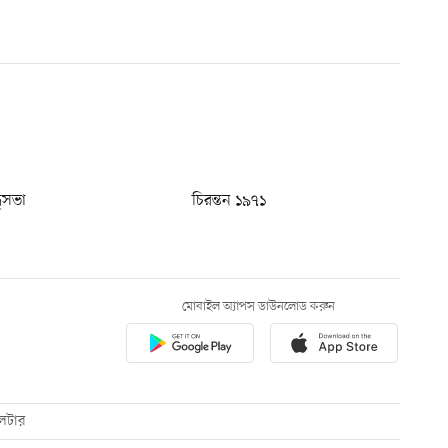
ধুসভা
চিরন্তন ১৯৭১
মোবাইল অ্যাপস ডাউনলোড করুন
েটার