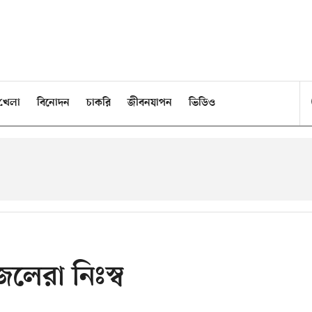
খেলা
বিনোদন
চাকরি
জীবনযাপন
ভিডিও
েলেরা নিঃস্ব