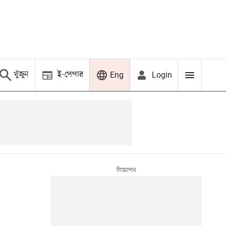
খুঁজুন
ই-পেপার
Login
Eng