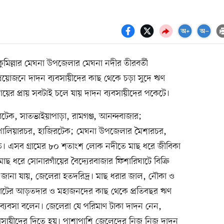
ুমিল্লার মেঘনা উপজেলার মেঘনা নদীর তীরবর্তী
প্রয়োজনে দাদন ব্যবসায়ীদের কাছ থেকে চড়া সুদে ঋণ
য়ের প্রায় সবটাই চলে যায় দাদন ব্যবসায়ীদের পকেটে।
েরটেক, সাতভাইয়াপাড়া, রামগঞ্জ, আনন্দবাজার;
খালিয়ারচর, হাজিরটেক; মেঘনা উপজেলার মৈশারচর,
ত। এসব গ্রামের ৮০ শতাংশ লোক নদীতে মাছ ধরে জীবিকা
মাছ ধরে সোনারগাঁয়ের বৈদ্যেরবাজার ফিশারিঘাটে বিক্রি
ানা যায়, জেলেরা হতদরিদ্র। মাছ ধরার জাল, নৌকা ও
রিঘাটের আড়তদার ও মহাজনদের কাছ থেকে প্রতিবছর ঋণ
ন ব্যবসা বলেন। জেলেরা যে পরিমাণ টাকা দাদন নেন,
যবসায়ীদের দিতে হয়। পাশাপাশি জেলেদের নিজ নিজ দাদন