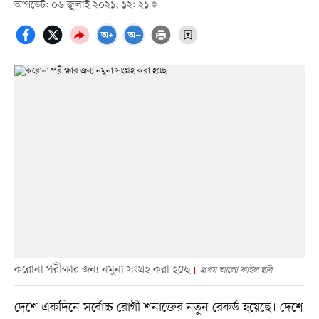
আপডেট: ০৬ জুলাই ২০২১, ১২: ২১
করোনা পরীক্ষার জন্য নমুনা সংগ্রহ করা হচ্ছে
প্রথম আলো ফাইল ছবি
দেশে একদিনে সর্বোচ্চ রোগী শনাক্তের নতুন রেকর্ড হয়েছে। দেশে