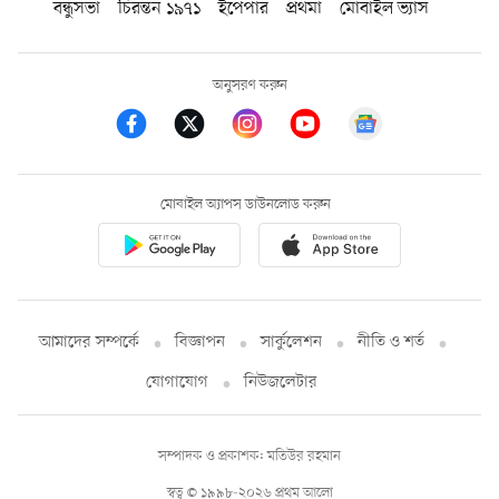
বন্ধুসভা
চিরন্তন ১৯৭১
ইপেপার
প্রথমা
মোবাইল ভ্যাস
অনুসরণ করুন
মোবাইল অ্যাপস ডাউনলোড করুন
আমাদের সম্পর্কে
বিজ্ঞাপন
সার্কুলেশন
নীতি ও শর্ত
যোগাযোগ
নিউজলেটার
সম্পাদক ও প্রকাশক: মতিউর রহমান
স্বত্ব © ১৯৯৮-২০২৬ প্রথম আলো