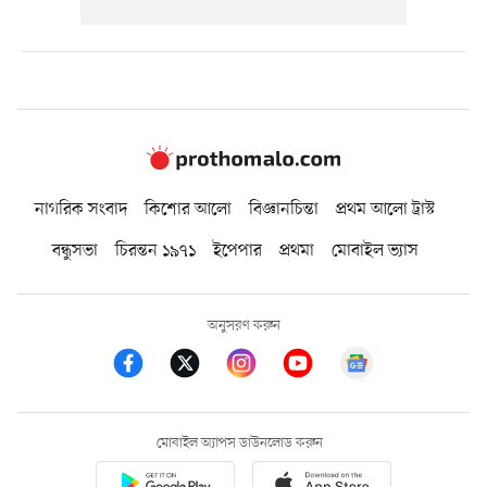
নাগরিক সংবাদ
কিশোর আলো
বিজ্ঞানচিন্তা
প্রথম আলো ট্রাস্ট
বন্ধুসভা
চিরন্তন ১৯৭১
ইপেপার
প্রথমা
মোবাইল ভ্যাস
অনুসরণ করুন
মোবাইল অ্যাপস ডাউনলোড করুন