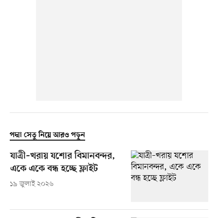
পদ্মা সেতু নিয়ে আরও পড়ুন
যাত্রী–খরায় যশোর বিমানবন্দর,
একে একে বন্ধ হচ্ছে ফ্লাইট
১৯ জুলাই ২০২৬