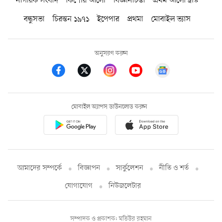
নাগরিক সংবাদ
কিশোর আলো
বিজ্ঞানচিন্তা
প্রথম আলো ট্রাস্ট
বন্ধুসভা
চিরন্তন ১৯৭১
ইপেপার
প্রথমা
মোবাইল ভ্যাস
অনুসরণ করুন
মোবাইল অ্যাপস ডাউনলোড করুন
আমাদের সম্পর্কে
বিজ্ঞাপন
সার্কুলেশন
নীতি ও শর্ত
যোগাযোগ
নিউজলেটার
সম্পাদক ও প্রকাশক: মতিউর রহমান