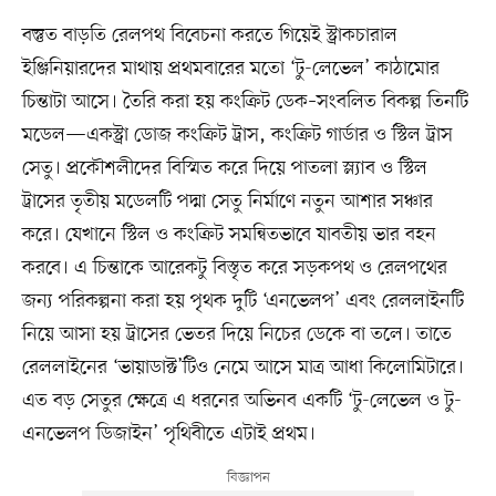
বস্তুত বাড়তি রেলপথ বিবেচনা করতে গিয়েই স্ট্রাকচারাল
ইঞ্জিনিয়ারদের মাথায় প্রথমবারের মতো ‘টু-লেভেল’ কাঠামোর
চিন্তাটা আসে। তৈরি করা হয় কংক্রিট ডেক–সংবলিত বিকল্প তিনটি
মডেল—একস্ট্রা ডোজ কংক্রিট ট্রাস, কংক্রিট গার্ডার ও স্টিল ট্রাস
সেতু। প্রকৌশলীদের বিস্মিত করে দিয়ে পাতলা স্ল্যাব ও স্টিল
ট্রাসের তৃতীয় মডেলটি পদ্মা সেতু নির্মাণে নতুন আশার সঞ্চার
করে। যেখানে স্টিল ও কংক্রিট সমন্বিতভাবে যাবতীয় ভার বহন
করবে। এ চিন্তাকে আরেকটু বিস্তৃত করে সড়কপথ ও রেলপথের
জন্য পরিকল্পনা করা হয় পৃথক দুটি ‘এনভেলপ’ এবং রেললাইনটি
নিয়ে আসা হয় ট্রাসের ভেতর দিয়ে নিচের ডেকে বা তলে। তাতে
রেললাইনের ‘ভায়াডাক্ট’টিও নেমে আসে মাত্র আধা কিলোমিটারে।
এত বড় সেতুর ক্ষেত্রে এ ধরনের অভিনব একটি ‘টু-লেভেল ও টু-
এনভেলপ ডিজাইন’ পৃথিবীতে এটাই প্রথম।