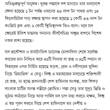
অতিগুরুত্বপূর্ণ অনুষঙ্গ। দুরন্ত পদ্মাকে বশ মানাতে তার তলদেশে
ফেলা হয়েছে ১ টন পর্যন্ত ওজনের ৩৮ লাখ টন পাথর এবং ১৪
কিলোমিটার পাড় রক্ষায় স্থাপন করা হয়েছে ১ কোটি ৩৩ লাখ টন
কংক্রিট ব্লক এবং ২ কোটি স্থিতিস্থাপক জিও ব্যাগ। তবে সব
ক্ষেত্রেই ইলিশ মাছসহ অন্যান্য জীববৈচিত্র্য অক্ষুণ্ন রাখতে বিশেষ
নজর রাখা হয়েছে।
সব প্রকৌশল ও রাজনৈতিক চ্যালেঞ্জ মোকাবিলা শেষে সর্বোচ্চ
কাজের মান নিশ্চিত করে ৪২টি পিলার বা স্তম্ভ ও ৪১টি স্প্যান বা
বিস্তারের ওপর নির্মিত হয়েছে সড়ক, রেল ও নদীপথের সুবিধা
নিয়ে ‘ত্রিমাত্রিক’ এ সেতু। কিন্তু এ মহাযজ্ঞের সবচেয়ে শক্তিশালী
যে স্তম্ভ, তা হচ্ছে প্রধানমন্ত্রী শেখ হাসিনার সংকল্প, যার শিকড়
বাংলার মাটির অনন্ত গভীরে প্রোথিত। পদ্মা সেতু তার সুদৃঢ় ভিত্তি ও
সুঠাম কাঠামো নিয়ে আজ পার্থিব সব চাপ সহ্য করতে সক্ষম, কিন্তু
এ স্বপ্ন পূরণ করতে গিয়ে শেখ হাসিনাকে যত দেশীয় ও