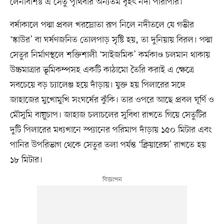
লেনবিশিষ্ট এ সেতু পৃথিবীর অন্যতম বৃহৎ নদী পারাপার।
বর্ষাকালে পদ্মা প্রবল খরস্রোতা রূপ নিলে নদীতলে যে গভীর
‘স্কাউর’ বা ঘর্ষণজনিত তোলপাড় সৃষ্টি হয়, তা দুনিয়ায় বিরল। পদ্মা
সেতুর নির্মাণস্থলে শক্তিশালী ‘সাইজমিক’ কর্মকাণ্ড চলমান থাকায়
উচ্চমাত্রার ভূমিকম্পসহ একটি কাঠামো তৈরি করাই এ ক্ষেত্রে
সবচেয়ে বড় চ্যালেঞ্জ হয়ে দাঁড়ায়। যুক্ত হয় পিলারের সঙ্গে
জাহাজের মুখোমুখি সংঘর্ষের ঝুঁকি। তার ওপরে আছে প্রবল ঘূর্ণি ও
মৌসুমি বায়ুচাপ। জাহাজ চলাচলের সুবিধা রাখতে গিয়ে সেতুটির
দুটি পিলারের মধ্যখানে স্প্যানের পরিমাপ দাঁড়ায় ১৫০ মিটার এবং
পানির উপরিভাগ থেকে সেতুর তলা পর্যন্ত ‘ক্লিয়ারেন্স’ রাখতে হয়
১৮ মিটার।