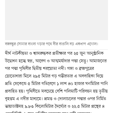
বঙ্গবন্ধুর সোনার বাংলা গড়ার পথে বীর বাঙালি বড় একধাপ এগোল।
দীর্ঘ নাটকীয়তা ও শ্বাসরুদ্ধকর প্রতীক্ষার পর ২৫ জুন আনুষ্ঠানিক
উদ্বোধন হচ্ছে স্বপ্ন, আবেগ ও আত্মমর্যাদার পদ্মা সেতু। আমাজনের
পর পদ্মা পৃথিবীর দ্বিতীয় খরস্রোতা নদী। গঙ্গা ও ব্রহ্মপুত্রের
স্রোতোধারা মিলে ২৯৫ মিটার গড় গভীরতার এ অববাহিকা দিয়ে
প্রতি সেকেন্ডে ৫ মিটার গতিবেগে ১ লাখ ৪০ হাজার ঘনমিটার পানি
প্রবাহিত হয়। পৃথিবীতে সবচেয়ে বেশি পলিমাটি পরিবহন হয় তৃতীয়
বৃহত্তম এ নদীর মাধ্যমে। প্রমত্ত ও দোলাচলের পদ্মার ওপর নির্মিত
ভায়াডাক্টসহ ৯.৮৩ কিলোমিটার দৈর্ঘ্যের ও ২২.৫ মিটার প্রস্থের ৪