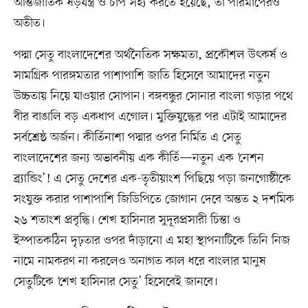
আন্তর্জাতিক ষড়যন্ত্র ও চাপ সহ্য করতে হয়েছে, তা পরিমাপেরও
অতীত।
পদ্মা সেতু বাংলাদেশের অর্থনৈতিক সক্ষমতা, প্রকৌশল উৎকর্ষ ও
সামগ্রিক পারঙ্গমতার পাশাপাশি জাতি হিসেবে আমাদের নতুন
উচ্চতায় নিয়ে যাওয়ার সোপান। বঙ্গবন্ধুর সোনার বাংলা গড়ার পথে
বীর বাঙালি বড় একধাপ এগোল। মুক্তিযুদ্ধের পর এটাই আমাদের
সর্বশ্রেষ্ঠ অর্জন। কীর্তিনাশা পদ্মার ওপর নির্মিত এ সেতু
বাংলাদেশের জন্য অভাবনীয় এক কীর্তি—নতুন এক ‘নেশন
ব্র্যান্ডিং’! এ সেতু দেশের এক-তৃতীয়াংশ পিছিয়ে পড়া জনগোষ্ঠীকে
সংযুক্ত করার পাশাপাশি জিডিপিতে জোগান দেবে অন্তত ২ দশমিক
২৬ শতাংশ প্রবৃদ্ধি। শেখ হাসিনার সুদূরপ্রসারী চিন্তা ও
ইস্পাতকঠিন দৃঢ়তার ওপর দাঁড়ানো এ মহা স্থাপনাটিকে তিনি নিজ
নামে নামকরণ না করলেও অনাগত কাল ধরে বাংলার মানুষ
সেতুটিকে ‘শেখ হাসিনার সেতু’ হিসেবেই জানবে।