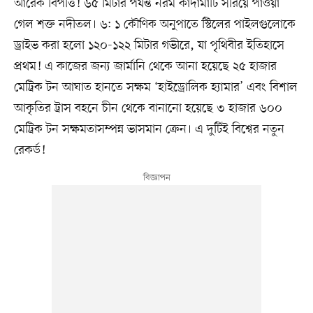
আরেক বিপত্তি! ৬৫ মিটার পর্যন্ত নরম কাদামাটি সরিয়ে পাওয়া
গেল শক্ত নদীতল। ৬: ১ কৌণিক অনুপাতে স্টিলের পাইলগুলোকে
ড্রাইভ করা হলো ১২০-১২২ মিটার গভীরে, যা পৃথিবীর ইতিহাসে
প্রথম! এ কাজের জন্য জার্মানি থেকে আনা হয়েছে ২৫ হাজার
মেট্রিক টন আঘাত হানতে সক্ষম ‘হাইড্রোলিক হ্যামার’ এবং বিশাল
আকৃতির ট্রাস বহনে চীন থেকে বানানো হয়েছে ৩ হাজার ৬০০
মেট্রিক টন সক্ষমতাসম্পন্ন ভাসমান ক্রেন। এ দুটিই বিশ্বের নতুন
রেকর্ড!