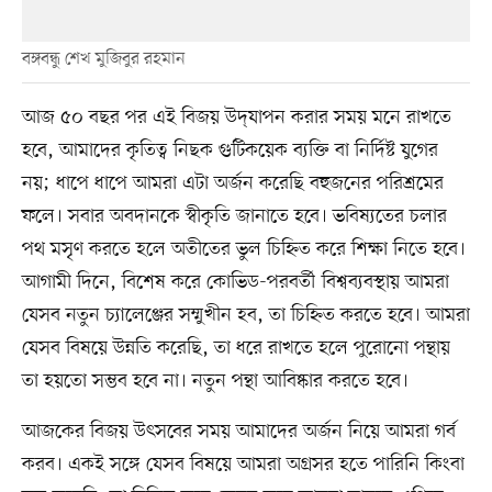
বঙ্গবন্ধু শেখ মুজিবুর রহমান
আজ ৫০ বছর পর এই বিজয় উদ্​যাপন করার সময় মনে রাখতে
হবে, আমাদের কৃতিত্ব নিছক গুটিকয়েক ব্যক্তি বা নির্দিষ্ট যুগের
নয়; ধাপে ধাপে আমরা এটা অর্জন করেছি বহুজনের পরিশ্রমের
ফলে। সবার অবদানকে স্বীকৃতি জানাতে হবে। ভবিষ্যতের চলার
পথ মসৃণ করতে হলে অতীতের ভুল চিহ্নিত করে শিক্ষা নিতে হবে।
আগামী দিনে, বিশেষ করে কোভিড-পরবর্তী বিশ্বব্যবস্থায় আমরা
যেসব নতুন চ্যালেঞ্জের সম্মুখীন হব, তা চিহ্নিত করতে হবে। আমরা
যেসব বিষয়ে উন্নতি করেছি, তা ধরে রাখতে হলে পুরোনো পন্থায়
তা হয়তো সম্ভব হবে না। নতুন পন্থা আবিষ্কার করতে হবে।
আজকের বিজয় উৎসবের সময় আমাদের অর্জন নিয়ে আমরা গর্ব
করব। একই সঙ্গে যেসব বিষয়ে আমরা অগ্রসর হতে পারিনি কিংবা