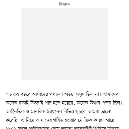
গত ৫০ বছরে আমাদের পথচলা অতটা মসৃণ ছিল না। আমাদের
অনেক চড়াই-উতরাই পার হতে হয়েছে, অনেক উত্থান-পতন ছিল।
অর্থনৈতিক ও মানবিক উন্নয়নের বিভিন্ন সূচকে আমরা ভালো
করেছি। এ নিয়ে আমাদের গর্বিত হওয়ার যৌক্তিক কারণ আছে।
১৯৭২ সালে পাকিস্তানের চেয়ে আমরা অনেকটাই পিছিয়ে ছিলাম।