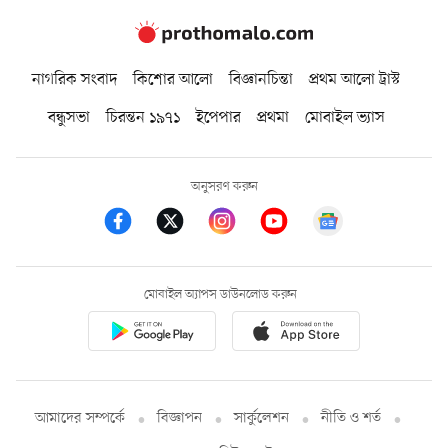
নাগরিক সংবাদ
কিশোর আলো
বিজ্ঞানচিন্তা
প্রথম আলো ট্রাস্ট
বন্ধুসভা
চিরন্তন ১৯৭১
ইপেপার
প্রথমা
মোবাইল ভ্যাস
অনুসরণ করুন
মোবাইল অ্যাপস ডাউনলোড করুন
আমাদের সম্পর্কে
বিজ্ঞাপন
সার্কুলেশন
নীতি ও শর্ত