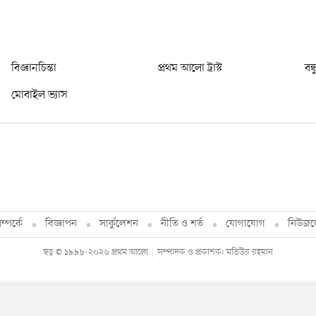
বিজ্ঞানচিন্তা
প্রথম আলো ট্রাস্ট
বন্
মোবাইল ভ্যাস
্পর্কে
বিজ্ঞাপন
সার্কুলেশন
নীতি ও শর্ত
যোগাযোগ
নিউজল
স্বত্ব © ১৯৯৮-২০২৬ প্রথম আলো
সম্পাদক ও প্রকাশক: মতিউর রহমান