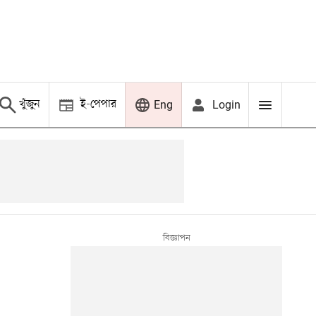
খুঁজুন
ই-পেপার
Login
Eng