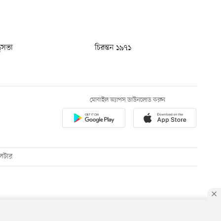
ধুসভা
চিরন্তন ১৯৭১
মোবাইল অ্যাপস ডাউনলোড করুন
েটার