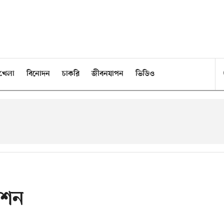
খেলা
বিনোদন
চাকরি
জীবনযাপন
ভিডিও
মিশন