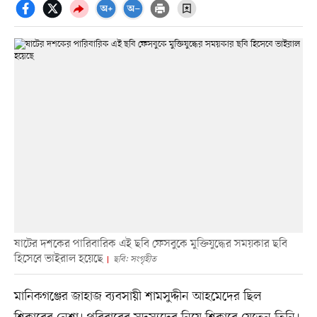
ষাটের দশকের পারিবারিক এই ছবি ফেসবুকে মুক্তিযুদ্ধের সময়কার ছবি
হিসেবে ভাইরাল হয়েছে
ছবি: সংগৃহীত
মানিকগঞ্জের জাহাজ ব্যবসায়ী শামসুদ্দীন আহমেদের ছিল