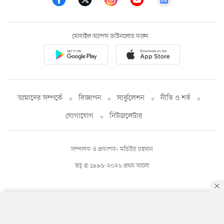
মোবাইল অ্যাপস ডাউনলোড করুন
আমাদের সম্পর্কে
বিজ্ঞাপন
সার্কুলেশন
নীতি ও শর্ত
যোগাযোগ
নিউজলেটার
সম্পাদক ও প্রকাশক: মতিউর রহমান
স্বত্ব © ১৯৯৮-২০২৬ প্রথম আলো
By using this site, you agree to our
Privacy Policy
.
OK