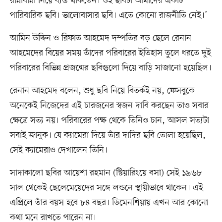
রান্নাবান্না নিয়ে ব্যস্ত থাকতেন। ওই ছবিটা আমাদের একটি
পারিবারিক ছবি। ভালোবাসার ছবি। এতে কোনো রাজনীতি নেই।’
আমিন উদ্দিন ও রিফাত আহমেদ দম্পতির বড় ছেলে রেনান
আহমেদের বিয়ের সময় তাঁদের পরিবারের ইতিহাস তুলে ধরতে দুই
পরিবারের বিভিন্ন প্রজন্মের ছবিগুলো দিয়ে বাড়ি সাজানো হয়েছিল।
রেনান আহমেদ বলেন, শুধু ছবি নিয়ে বিতর্কই নয়, ফেসবুকে
অনেকেই নিজেদের এই চারজনের স্বজন দাবি করছেন তাও সবার
ক্ষেত্রে সত্য নয়। পরিবারের পক্ষ থেকে তিনিও চান, আসল সত্যটা
সবাই জানুক। যে ক্যামেরা দিয়ে তাঁর দাদির ছবি তোলা হয়েছিল,
সেই ক্যামেরাও দেখালেন তিনি।
সাদাকালো ছবির আয়েশা রহমান (স্টিয়ারিংয়ে বসা) সেই ১৯৬৮
সাল থেকেই ছেলেমেয়েদের সঙ্গে লন্ডনে স্থায়ীভাবে থাকেন। এই
এপ্রিলে তাঁর বয়স হবে ৮৪ বছর। ডিমেনশিয়ায় এখন আর কোনো
কথা মনে রাখতে পারেন না।