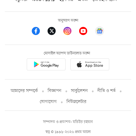
অনুসরণ করুন
মোবাইল অ্যাপস ডাউনলোড করুন
আমাদের সম্পর্কে
বিজ্ঞাপন
সার্কুলেশন
নীতি ও শর্ত
যোগাযোগ
নিউজলেটার
সম্পাদক ও প্রকাশক: মতিউর রহমান
স্বত্ব © ১৯৯৮-২০২৬ প্রথম আলো