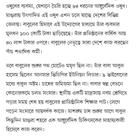
ওষুধের ব্যবসা, যেখানে তৈরি হচ্ছে ৮৪ ধরনের আয়ুর্বেদিক ওষুধ।
মাগুরায় উৎপাদিত এই ওষুধ এখন চলে যাচ্ছে দেশের বিভিন্ন
জেলায়। বাবুলের হিসাবে এই উদ্যোগের মাধ্যমে তাঁর ব্যবসার
মূলধন ১০০ কোটি টাকা ছাড়িয়েছে। তাঁর প্রতিষ্ঠানের বার্ষিক আয়
৪০ লাখ টাকার ওপরে। বাবুলের নেতৃত্বে সারা দেশে কাজ করছেন
পাঁচ শতাধিক কর্মী।
তবে বাবুলের শুরুর পথ মোটেও মসৃণ ছিল না। তাঁর বাবা আবুল
হাসেম ছিলেন আনসার ভিডিপির ইউনিয়ন লিডার। ৯ ভাইবোনের
মধ্যে বাবুল অষ্টম। চাষের জমিজমা ছিল না। বাবার স্বল্প বেতনে
কোনোরকমে চলত সংসার। স্থানীয় একটি মাদ্রাসায় নবম শ্রেণিতে
পড়ার সময় শেষ হয় বাবুলের প্রাতিষ্ঠানিক শিক্ষার পাট। লেগে
পড়েন সংসারে আয়বর্ধক কাজে। মাশরুম চাষ শুরুর আগে বাবুল
কিছুদিন মাগুরা শহরে এক আয়ুর্বেদিক চিকিৎসকের সাহায্যকারী
হিসেবে কাজ করেন।