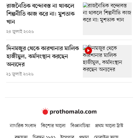
রাজনৈতিক বন্দোবস্ত না থাকলে
শিল্পনীতি কাজ করে না: মুশতাক
খান
২৪ জুলাই ২০২৬
দিনমজুর থেকে কারখানার মালিক
হাজীমুল, কর্মসংস্থান করছেন
অন্যদের
২১ জুলাই ২০২৬
নাগরিক সংবাদ
কিশোর আলো
বিজ্ঞানচিন্তা
প্রথম আলো ট্রাস্ট
বন্ধুসভা
চিরন্তন ১৯৭১
ইপেপার
প্রথমা
মোবাইল ভ্যাস