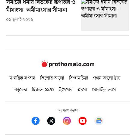
সমাজে ধর্মীয় বিতর্কের রূপান্তর ও
মীমাংসা–অমীমাংসার সীমানা
০১ জুলাই ২০২৬
নাগরিক সংবাদ
কিশোর আলো
বিজ্ঞানচিন্তা
প্রথম আলো ট্রাস্ট
বন্ধুসভা
চিরন্তন ১৯৭১
ইপেপার
প্রথমা
মোবাইল ভ্যাস
অনুসরণ করুন