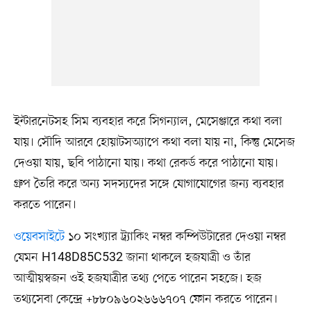
ইন্টারনেটসহ সিম ব্যবহার করে সিগন্যাল, মেসেঞ্জারে কথা বলা
যায়। সৌদি আরবে হোয়াটসঅ্যাপে কথা বলা যায় না, কিন্তু মেসেজ
দেওয়া যায়, ছবি পাঠানো যায়। কথা রেকর্ড করে পাঠানো যায়।
গ্রুপ তৈরি করে অন্য সদস্যদের সঙ্গে যোগাযোগের জন্য ব্যবহার
করতে পারেন।
ওয়েবসাইটে
১০ সংখ্যার ট্র্যাকিং নম্বর কম্পিউটারের দেওয়া নম্বর
যেমন H148D85C532 জানা থাকলে হজযাত্রী ও তাঁর
আত্মীয়স্বজন ওই হজযাত্রীর তথ্য পেতে পারেন সহজে। হজ
তথ্যসেবা কেন্দ্রে +৮৮০৯৬০২৬৬৬৭০৭ ফোন করতে পারেন।