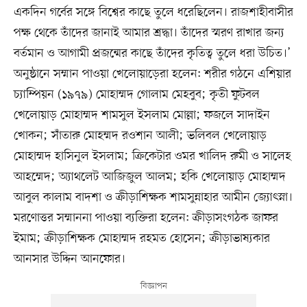
একদিন গর্বের সঙ্গে বিশ্বের কাছে তুলে ধরেছিলেন। রাজশাহীবাসীর
পক্ষ থেকে তাঁদের জানাই আমার শ্রদ্ধা। তাঁদের স্মরণ রাখার জন্য
বর্তমান ও আগামী প্রজন্মের কাছে তাঁদের কৃতিত্ব তুলে ধরা উচিত।’
অনুষ্ঠানে সম্মান পাওয়া খেলোয়াড়েরা হলেন: শরীর গঠনে এশিয়ার
চ্যাম্পিয়ন (১৯৭৯) মোহাম্মদ গোলাম মেহবুব; কৃতী ফুটবল
খেলোয়াড় মোহাম্মদ শামসুল ইসলাম মোল্লা; ফজলে সাদাইন
খোকন; সাঁতারু মোহম্মদ রওশান আলী; ভলিবল খেলোয়াড়
মোহাম্মদ হাসিনুল ইসলাম; ক্রিকেটার ওমর খালিদ রুমী ও সালেহ
আহম্মেদ; অ্যাথলেট আজিজুল আলম; হকি খেলোয়াড় মোহাম্মদ
আবুল কালাম বাদশা ও ক্রীড়াশিক্ষক শামসুন্নাহার আমীন জ্যোৎস্না।
মরণোত্তর সম্মাননা পাওয়া ব্যক্তিরা হলেন: ক্রীড়াসংগঠক জাফর
ইমাম; ক্রীড়াশিক্ষক মোহাম্মদ রহমত হোসেন; ক্রীড়াভাষ্যকার
আনসার উদ্দিন আনফোর।