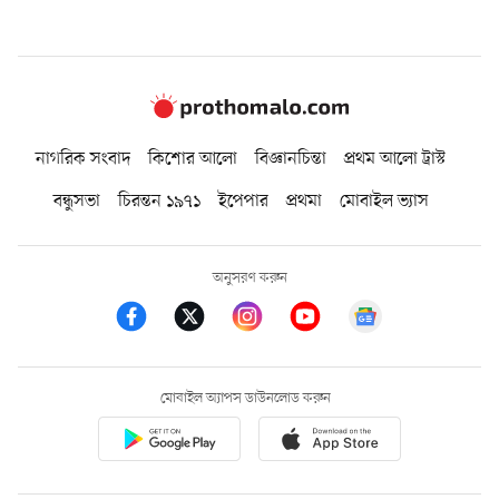
নাগরিক সংবাদ
কিশোর আলো
বিজ্ঞানচিন্তা
প্রথম আলো ট্রাস্ট
বন্ধুসভা
চিরন্তন ১৯৭১
ইপেপার
প্রথমা
মোবাইল ভ্যাস
অনুসরণ করুন
মোবাইল অ্যাপস ডাউনলোড করুন