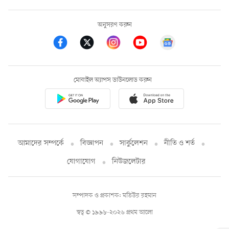
অনুসরণ করুন
মোবাইল অ্যাপস ডাউনলোড করুন
আমাদের সম্পর্কে
বিজ্ঞাপন
সার্কুলেশন
নীতি ও শর্ত
যোগাযোগ
নিউজলেটার
সম্পাদক ও প্রকাশক: মতিউর রহমান
স্বত্ব © ১৯৯৮-২০২৬ প্রথম আলো