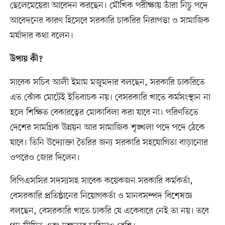
ছেলেমেয়েরা আবেদন করছেন। মৌখিক পরীক্ষায় তাঁরা নিচু পদে
আবেদনের কারণ হিসেবে সরকারি চাকরির নিরাপত্তা ও সামাজিক
মর্যাদার কথা বলেন।
উপায় কী?
সাবেক সচিব আলী ইমাম মজুমদার বলছেন, সরকারি চাকরিতে
এত ঝোঁক মোটেই ইতিবাচক নয়। বেসরকারি খাতে কর্মসংস্থান না
হলে শিক্ষিত বেকারত্বের মোকাবিলা করা যাবে না। পরিণতিতে
দেশের সামগ্রিক উন্নয়ন আর সামাজিক শৃঙ্খলা পদে পদে ঠেকে
যাবে। তিনি উদ্যোক্তা তৈরির জন্য সরকারি সহযোগিতা বাড়ানোর
ওপরেও জোর দিলেন।
বিপিএসসির সদস্যসহ সাবেক কয়েকজন সরকারি কর্মকর্তা,
বেসরকারি প্রতিষ্ঠানের নিয়োগকর্তা ও মানবসম্পদ বিশেষজ্ঞ
বলছেন, বেসরকারি খাতে চাকরি যে একেবারে নেই তা নয়। তবে