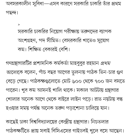
অবসরকালীন সুবিধা—এসব কারণে সরকারি চাকরি তাঁর প্রথম
পছন্দ।
>
সরকারি চাকরির নিয়োগ পরীক্ষায় তরুণদের ব্যাপক
অংশগ্রহণ, পদ সীমিত। বেসরকারি খাতেও সুযোগ
কম। শিক্ষিত বেকারই বেশি।
গণগ্রন্থাগারটির প্রশাসনিক কর্মকর্তা মাহবুবুর রহমান
প্রথম
আলো
কে বলেন, পাঁচ বছর আগের তুলনায় পাঠক তিন-চার গুণ
বেড়ে গেছে। পাঠকক্ষগুলোতে মোট ৬০০ থেকে ৭০০ জন বসতে
পারেন। খুব কম আসনই খালি থাকে। সকাল আটটায় গ্রন্থাগার
খোলার অনেক আগে থেকে বাইরে লাইন পড়ে। রাত নয়টায় বন্ধ
হওয়ার সময় পর্যন্ত অনেক তরুণ পড়াশোনা চালিয়ে যান।
কাছেই ঢাকা বিশ্ববিদ্যালয়ের কেন্দ্রীয় গ্রন্থাগার। নিচতলার
পাঠকক্ষটিতে প্রায় সবাই বিসিএসের গাইডবই খুলে বসে আছেন।