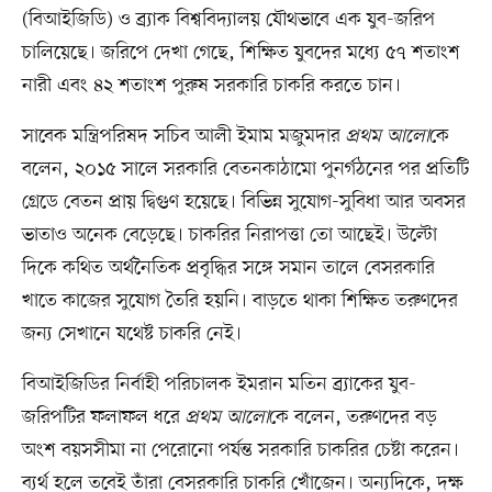
(বিআইজিডি) ও ব্র্যাক বিশ্ববিদ্যালয় যৌথভাবে এক যুব-জরিপ
চালিয়েছে। জরিপে দেখা গেছে, শিক্ষিত যুবদের মধ্যে ৫৭ শতাংশ
নারী এবং ৪২ শতাংশ পুরুষ সরকারি চাকরি করতে চান।
সাবেক মন্ত্রিপরিষদ সচিব আলী ইমাম মজুমদার
প্রথম আলো
কে
বলেন, ২০১৫ সালে সরকারি বেতনকাঠামো পুনর্গঠনের পর প্রতিটি
গ্রেডে বেতন প্রায় দ্বিগুণ হয়েছে। বিভিন্ন সুযোগ-সুবিধা আর অবসর
ভাতাও অনেক বেড়েছে। চাকরির নিরাপত্তা তো আছেই। উল্টো
দিকে কথিত অর্থনৈতিক প্রবৃদ্ধির সঙ্গে সমান তালে বেসরকারি
খাতে কাজের সুযোগ তৈরি হয়নি। বাড়তে থাকা শিক্ষিত তরুণদের
জন্য সেখানে যথেষ্ট চাকরি নেই।
বিআইজিডির নির্বাহী পরিচালক ইমরান মতিন ব্র্যাকের যুব-
জরিপটির ফলাফল ধরে
প্রথম আলো
কে বলেন, তরুণদের বড়
অংশ বয়সসীমা না পেরোনো পর্যন্ত সরকারি চাকরির চেষ্টা করেন।
ব্যর্থ হলে তবেই তাঁরা বেসরকারি চাকরি খোঁজেন। অন্যদিকে, দক্ষ