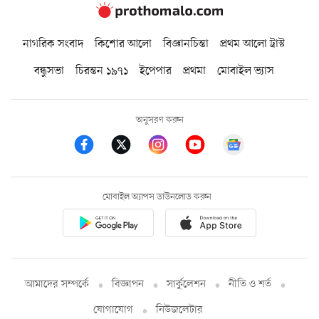
নাগরিক সংবাদ
কিশোর আলো
বিজ্ঞানচিন্তা
প্রথম আলো ট্রাস্ট
বন্ধুসভা
চিরন্তন ১৯৭১
ইপেপার
প্রথমা
মোবাইল ভ্যাস
অনুসরণ করুন
মোবাইল অ্যাপস ডাউনলোড করুন
আমাদের সম্পর্কে
বিজ্ঞাপন
সার্কুলেশন
নীতি ও শর্ত
যোগাযোগ
নিউজলেটার