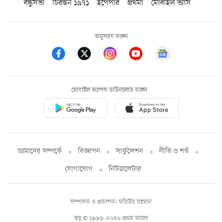
বন্ধুসভা
চিরন্তন ১৯৭১
ইপেপার
প্রথমা
মোবাইল ভ্যাস
অনুসরণ করুন
মোবাইল অ্যাপস ডাউনলোড করুন
আমাদের সম্পর্কে
বিজ্ঞাপন
সার্কুলেশন
নীতি ও শর্ত
যোগাযোগ
নিউজলেটার
সম্পাদক ও প্রকাশক: মতিউর রহমান
স্বত্ব © ১৯৯৮-২০২৬ প্রথম আলো