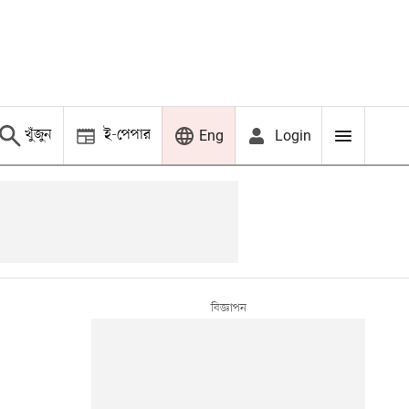
খুঁজুন
ই-পেপার
Login
Eng