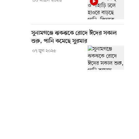
৩০ এপ্রিল ২০২৬
সুনামগঞ্জে ঝকঝকে রোদে ঈদের সকাল
শুরু, পানি কমেছে সুরমার
০৭ জুন ২০২৫