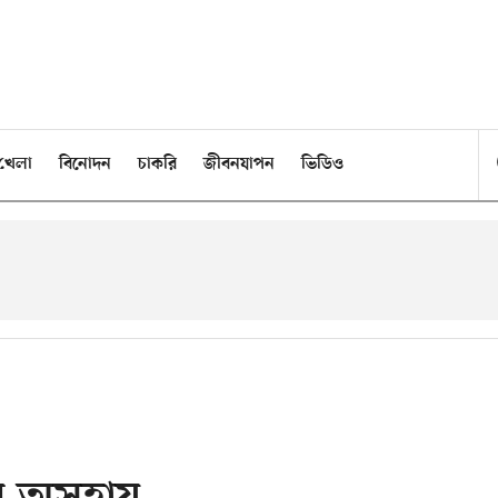
খেলা
বিনোদন
চাকরি
জীবনযাপন
ভিডিও