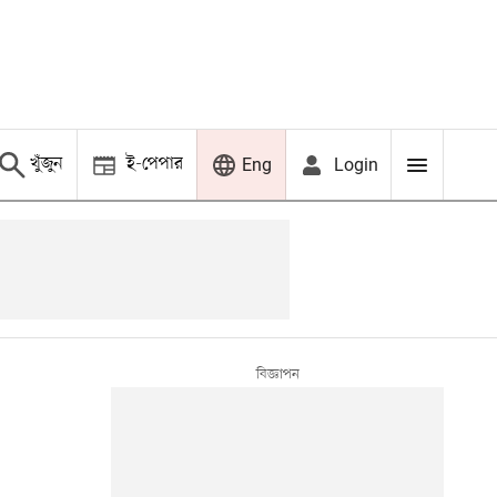
খুঁজুন
ই-পেপার
Login
Eng