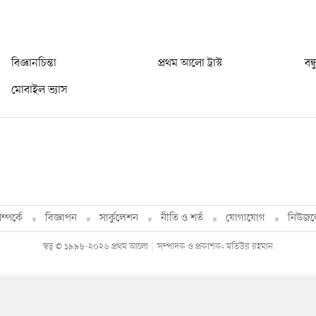
বিজ্ঞানচিন্তা
প্রথম আলো ট্রাস্ট
বন্
মোবাইল ভ্যাস
্পর্কে
বিজ্ঞাপন
সার্কুলেশন
নীতি ও শর্ত
যোগাযোগ
নিউজল
স্বত্ব © ১৯৯৮-২০২৬ প্রথম আলো
সম্পাদক ও প্রকাশক: মতিউর রহমান