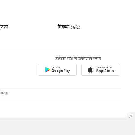
ধুসভা
চিরন্তন ১৯৭১
মোবাইল অ্যাপস ডাউনলোড করুন
েটার