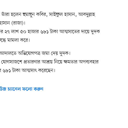
াঁরা হলেন হুমায়ুন কবির, সাইফুল হাসান, আবদুল্লাহ
াসান (রাজা)।
ংকের ২৭ লাখ ৫০ হাজার ৬৮১ টাকা আত্মসাতের দায়ে দুদক
দ্ধে মামলা করে।
ে আদালতে অভিযোগপত্র জমা দেয় দুদক।
যোগসাজশে প্রতারণার আশ্রয় নিয়ে ক্ষমতার অপব্যবহার
র ৬৮১ টাকা আত্মসাৎ করেছেন।
উজ চ্যানেল ফলো করুন