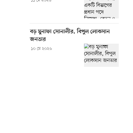
১১ মে ২০২৬
বড় মুনাফা সোনালীর, বিপুল লোকসান
জনতার
১০ মে ২০২৬