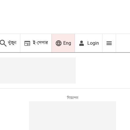
খুঁজুন
ই-পেপার
Login
Eng