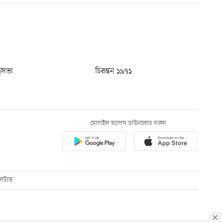
ধুসভা
চিরন্তন ১৯৭১
মোবাইল অ্যাপস ডাউনলোড করুন
েটার