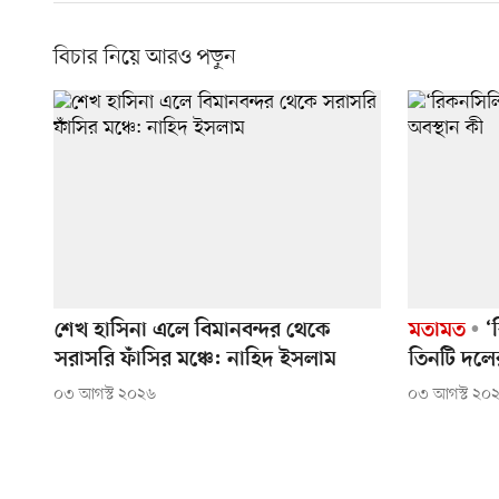
বিচার নিয়ে আরও পড়ুন
শেখ হাসিনা এলে বিমানবন্দর থেকে
মতামত
‘র
সরাসরি ফাঁসির মঞ্চে: নাহিদ ইসলাম
তিনটি দলের
০৩ আগস্ট ২০২৬
০৩ আগস্ট ২০