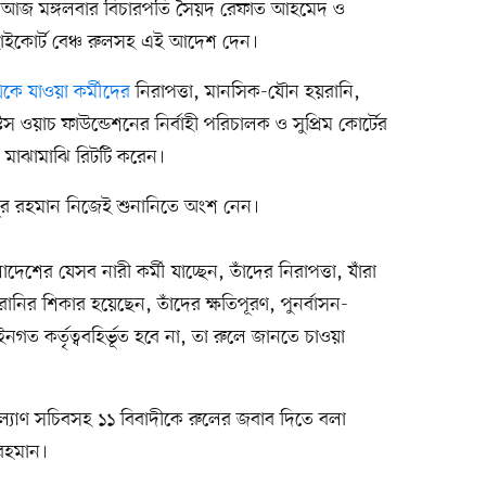
য়ে আজ মঙ্গলবার বিচারপতি সৈয়দ রেফাত আহমেদ ও
াইকোর্ট বেঞ্চ রুলসহ এই আদেশ দেন।
কে যাওয়া কর্মীদের
নিরাপত্তা, মানসিক-যৌন হয়রানি,
াস্টিস ওয়াচ ফাউন্ডেশনের নির্বাহী পরিচালক ও সুপ্রিম কোর্টের
মাঝামাঝি রিটটি করেন।
ুর রহমান নিজেই শুনানিতে অংশ নেন।
শের যেসব নারী কর্মী যাচ্ছেন, তাঁদের নিরাপত্তা, যাঁরা
রানির শিকার হয়েছেন, তাঁদের ক্ষতিপূরণ, পুনর্বাসন-
ইনগত কর্তৃত্ববহির্ভূত হবে না, তা রুলে জানতে চাওয়া
সী কল্যাণ সচিবসহ ১১ বিবাদীকে রুলের জবাব দিতে বলা
রহমান।