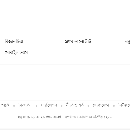
বিজ্ঞানচিন্তা
প্রথম আলো ট্রাস্ট
বন্
মোবাইল ভ্যাস
্পর্কে
বিজ্ঞাপন
সার্কুলেশন
নীতি ও শর্ত
যোগাযোগ
নিউজল
স্বত্ব © ১৯৯৮-২০২৬ প্রথম আলো
সম্পাদক ও প্রকাশক: মতিউর রহমান