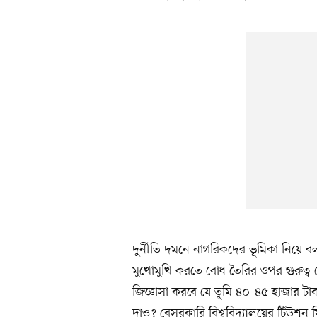
দুর্নীতি দমনে নাগরিকদের ভূমিকা নিয়ে বলত
মুখোমুখি করতে বোধ তৈরির ওপর গুরুত্ব দ
জিজ্ঞাসা করবে যে তুমি ৪০-৪৫ হাজার টা
দাও? বেসরকারি বিশ্ববিদ্যালয়ের টিউশন ফি 