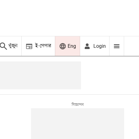
খুঁজুন
ই-পেপার
Login
Eng