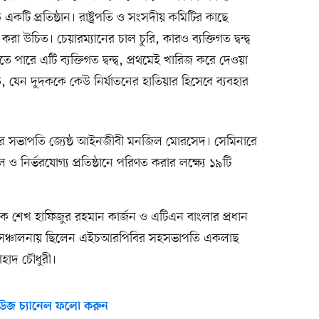
কটি প্রতিষ্ঠান। রাষ্ট্রপতি ও সংসদীয় কমিটির কাছে
া উচিত। চেয়ারম্যানের চাল চুরি, কারও ব্যক্তিগত দ্বন্দ্ব
ারে এটি ব্যক্তিগত দ্বন্দ্ব, প্রথমেই খারিজ করে দেওয়া
 যেন দুদককে কেউ নির্যাতনের হাতিয়ার হিসেবে ব্যবহার
র সভাপতি জ্যেষ্ঠ আইনজীবী মনজিল মোরসেদ। সেমিনারে
 নির্ভরযোগ্য প্রতিষ্ঠানে পরিণত করার লক্ষ্যে ১৯টি
িক্ষক শেখ হাফিজুর রহমান কার্জন ও এটিএন বাংলার প্রধান
দেন। সঞ্চালনায় ছিলেন এইচআরপিবির সহসভাপতি একলাছ
আহাদ চৌধুরী।
উজ চ্যানেল ফলো করুন