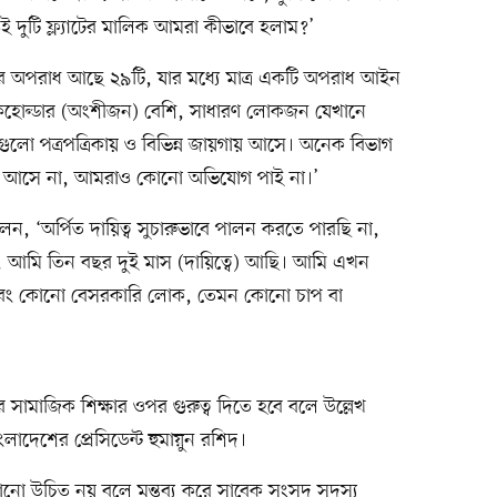
ওই দুটি ফ্ল্যাটের মালিক আমরা কীভাবে হলাম?’
য়ের অপরাধ আছে ২৯টি, যার মধ্যে মাত্র একটি অপরাধ আইন
টেকহোল্ডার (অংশীজন) বেশি, সাধারণ লোকজন যেখানে
েগুলো পত্রপত্রিকায় ও বিভিন্ন জায়গায় আসে। অনেক বিভাগ
বাদ আসে না, আমরাও কোনো অভিযোগ পাই না।’
েন, ‘অর্পিত দায়িত্ব সুচারুভাবে পালন করতে পারছি না,
ক, আমি তিন বছর দুই মাস (দায়িত্বে) আছি। আমি এখন
ি এবং কোনো বেসরকারি লোক, তেমন কোনো চাপ বা
দের সামাজিক শিক্ষার ওপর গুরুত্ব দিতে হবে বলে উল্লেখ
াদেশের প্রেসিডেন্ট হুমায়ুন রশিদ।
ানো উচিত নয় বলে মন্তব্য করে সাবেক সংসদ সদস্য