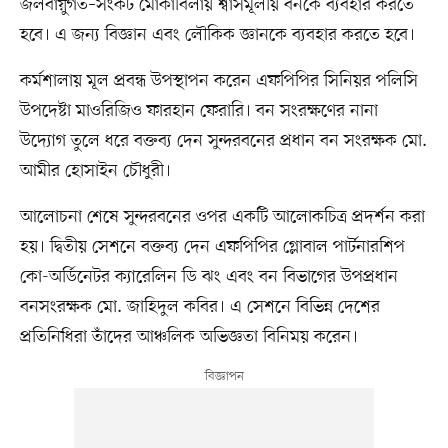
জলবায়ুগত–সংকট মোকাবিলায় শ্বাসমূলীয় বনকে ব্যবহার করতে
হবে। এ জন্য বিজ্ঞান এবং লৌকিক জ্ঞানকে ব্যবহার করতে হবে।
কর্মশালায় মূল প্রবন্ধ উপস্থাপন করেন এফপিপির সিনিয়র পলিসি
উপদেষ্টা মাওরিজিও ফারহান ফেরারি। বন সংরক্ষণের নানা
উদ্যোগ তুলে ধরে বক্তব্য দেন সুন্দরবনের প্রধান বন সংরক্ষক মো.
আমীর হোসাইন চৌধুরী।
আলোচনা শেষে সুন্দরবনের ওপর একটি আলোকচিত্র প্রদর্শন করা
হয়। দ্বিতীয় সেশনে বক্তব্য দেন এফপিপির গ্লোবাল পার্টনারশিপ
কো-অর্ডিনেটর ক্যারেলিন ডি ঝং এবং বন বিভাগের উপপ্রধান
বনসংরক্ষক মো. জাহিদুল কবির। এ সেশনে বিভিন্ন দেশের
প্রতিনিধিরা তাঁদের আঞ্চলিক অভিজ্ঞতা বিনিময় করেন।