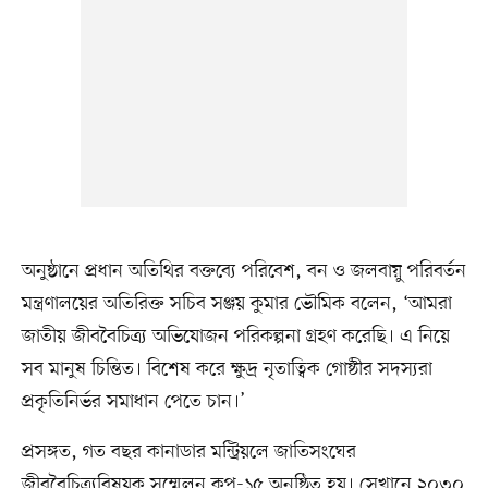
অনুষ্ঠানে প্রধান অতিথির বক্তব্যে পরিবেশ, বন ও জলবায়ু পরিবর্তন
মন্ত্রণালয়ের অতিরিক্ত সচিব সঞ্জয় কুমার ভৌমিক বলেন, ‘‌আমরা
জাতীয় জীববৈচিত্র্য অভিযোজন পরিকল্পনা গ্রহণ করেছি। এ নিয়ে
সব মানুষ চিন্তিত। বিশেষ করে ক্ষুদ্র নৃতাত্বিক গোষ্ঠীর সদস্যরা
প্রকৃতিনির্ভর সমাধান পেতে চান।’
প্রসঙ্গত, গত বছর কানাডার মন্ট্রিয়লে জাতিসংঘের
জীববৈচিত্র্যবিষয়ক সম্মেলন কপ-১৫ অনুষ্ঠিত হয়। সেখানে ২০৩০