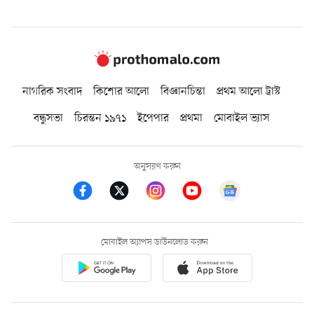
নাগরিক সংবাদ
কিশোর আলো
বিজ্ঞানচিন্তা
প্রথম আলো ট্রাস্ট
বন্ধুসভা
চিরন্তন ১৯৭১
ইপেপার
প্রথমা
মোবাইল ভ্যাস
অনুসরণ করুন
মোবাইল অ্যাপস ডাউনলোড করুন