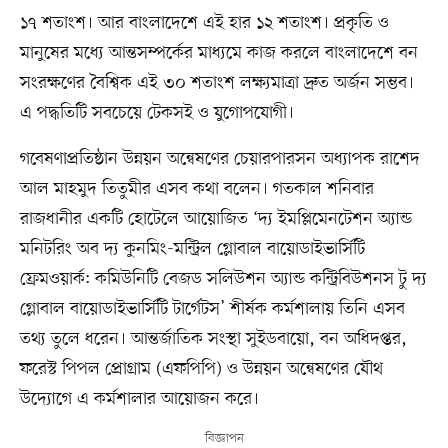
১৭ শতাংশ। আর বাংলাদেশে এই হার ১২ শতাংশ। প্রকৃতি ও
মানুষের মধ্যে আন্তসম্পর্কের মাধ্যমে কাজ করলে বাংলাদেশে বন
সংরক্ষণের বৈশ্বিক এই ৩০ শতাংশ লক্ষ্যমাত্রা দ্রুত অর্জন সম্ভব।
এ পদ্ধতিটি সবচেয়ে টেকসই ও যুগোপযোগী।
গবেষণাপ্রতিষ্ঠান উন্নয়ন অন্বেষণের চেয়ারপারসন অধ্যাপক রাশেদ
আল মাহমুদ তিতুমীর এসব কথা বলেন। গতকাল শনিবার
রাজধানীর একটি হোটেলে আয়োজিত ‘‌দ্য ইমপ্লিমেনটেশন অ্যান্ড
মনিটরিং অব দ্য কুনমিং-মন্ট্রিল গ্লোবাল বায়োডাইভার্সিটি
ফ্রেমওয়ার্ক: কমিউনিটি বেজড সলিউশন অ্যান্ড কন্ট্রিবিউশনস টু দ্য
গ্লোবাল বায়োডাইভার্সিটি টার্গেটস’ শীর্ষক কর্মশালায় তিনি এসব
তথ্য তুলে ধরেন। আন্তর্জাতিক সংস্থা সুইডবায়ো, বন অধিদপ্তর,
ফরেস্ট পিপল প্রোগ্রাম (এফপিপি) ও উন্নয়ন অন্বেষণের যৌথ
উদ্যোগে এ কর্মশালার আয়োজন করে।