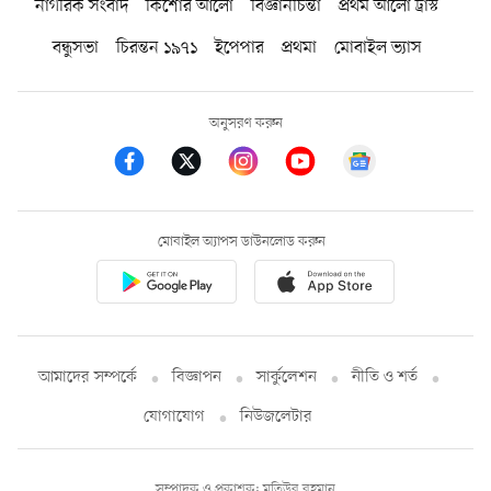
নাগরিক সংবাদ
কিশোর আলো
বিজ্ঞানচিন্তা
প্রথম আলো ট্রাস্ট
বন্ধুসভা
চিরন্তন ১৯৭১
ইপেপার
প্রথমা
মোবাইল ভ্যাস
অনুসরণ করুন
মোবাইল অ্যাপস ডাউনলোড করুন
আমাদের সম্পর্কে
বিজ্ঞাপন
সার্কুলেশন
নীতি ও শর্ত
যোগাযোগ
নিউজলেটার
সম্পাদক ও প্রকাশক: মতিউর রহমান