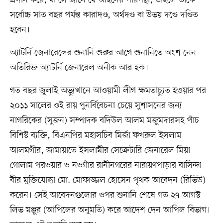
প্রদান করে, যা সে জানে যে আইনের পরিপন্থী, তাহলে তাঁকে
সর্বোচ্চ সাত বছর পর্যন্ত কারাদণ্ড, অর্থদণ্ড বা উভয় দণ্ডে দণ্ডিত
হবেন।
অ্যাটর্নি জেনারেলের শুনানি শুরুর আগে শুনানিতে অংশ নেন
অতিরিক্ত অ্যাটর্নি জেনারেল অনীক আর হক।
গত বছর জুলাই অভ্যুত্থানে আওয়ামী লীগ ক্ষমতাচ্যুত হওয়ার পর
২০১১ সালের ওই রায় পুনর্বিবেচনা চেয়ে সুশাসনের জন্য
নাগরিকের (সুজন) সম্পাদক বদিউল আলম মজুমদারসহ পাঁচ
বিশিষ্ট ব্যক্তি, বিএনপির মহাসচিব মির্জা ফখরুল ইসলাম
আলমগীর, জামায়াতে ইসলামীর সেক্রেটারি জেনারেল মিয়া
গোলাম পরওয়ার ও নওগাঁর রানীনগরের নারায়ণপাড়ার বাসিন্দা
বীর মুক্তিযোদ্ধা মো. মোফাজ্জল হোসেন পৃথক আবেদন (রিভিউ)
করেন। সেই আবেদনগুলোর ওপর শুনানি শেষে গত ২৭ আগস্ট
লিভ মঞ্জুর (আপিলের অনুমতি) করে আদেশ দেন আপিল বিভাগ।