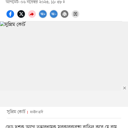
আপডেট: ০৬ নভেম্বর ২০২৫, ১১: ৫৮
সুপ্রিম কোর্ট
ফাইল ছবি
দেড় দশক আগে তত্ত্বাবধায়ক সরকারব্যবস্থা বাতিল করে যে রায়