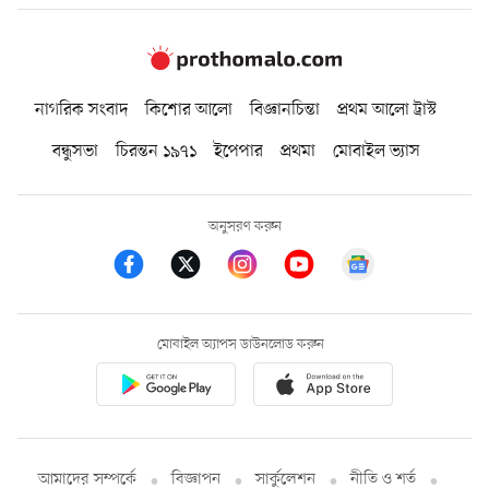
নাগরিক সংবাদ
কিশোর আলো
বিজ্ঞানচিন্তা
প্রথম আলো ট্রাস্ট
বন্ধুসভা
চিরন্তন ১৯৭১
ইপেপার
প্রথমা
মোবাইল ভ্যাস
অনুসরণ করুন
মোবাইল অ্যাপস ডাউনলোড করুন
আমাদের সম্পর্কে
বিজ্ঞাপন
সার্কুলেশন
নীতি ও শর্ত