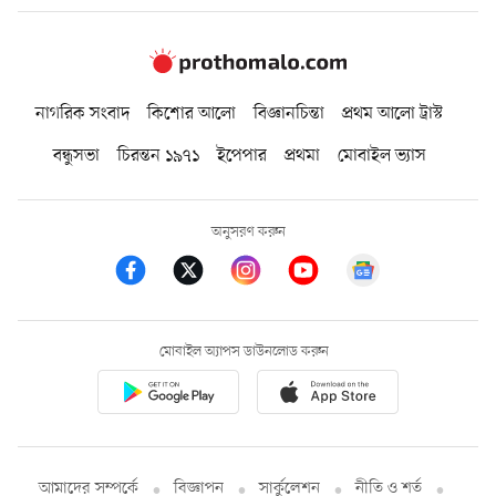
নাগরিক সংবাদ
কিশোর আলো
বিজ্ঞানচিন্তা
প্রথম আলো ট্রাস্ট
বন্ধুসভা
চিরন্তন ১৯৭১
ইপেপার
প্রথমা
মোবাইল ভ্যাস
অনুসরণ করুন
মোবাইল অ্যাপস ডাউনলোড করুন
আমাদের সম্পর্কে
বিজ্ঞাপন
সার্কুলেশন
নীতি ও শর্ত