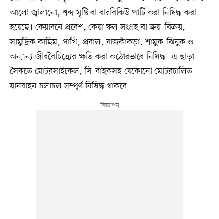
আলো জ্বালানো, শব্দ সৃষ্টি বা বারবিকিউ পার্টি করা নিষিদ্ধ করা
হয়েছে। কেয়াবনে প্রবেশ, কেয়া ফল সংগ্রহ বা ক্রয়–বিক্রয়,
সামুদ্রিক কাছিম, পাখি, প্রবাল, রাজকাঁকড়া, শামুক-ঝিনুক ও
অন্যান্য জীববৈচিত্র্যের ক্ষতি করা কঠোরভাবে নিষিদ্ধ। এ ছাড়া
সৈকতে মোটরসাইকেল, সি-বাইকসহ যেকোনো মোটরচালিত
যানবাহন চলাচল সম্পূর্ণ নিষিদ্ধ থাকবে।