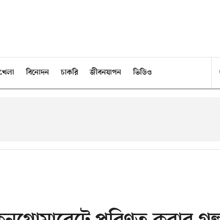
খেলা
বিনোদন
চাকরি
জীবনযাপন
ভিডিও