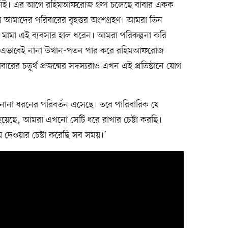
ায়িত্ব নিই। এর আগে রহিমআফরোজ গ্রুপ চলেছে বাবার একক
ে আমাদের পরিবারের বৃহত্তর অংশগ্রহণ। আমরা তিন
মা এই ব্যবসার হাল ধরেন। আমরা পরিকল্পনা করি
ায়। এভাবেই নানা উত্থান-পতন পার করে রহিমআফরোজ
ের চতুর্থ প্রজন্মের সদস্যরাও এখন এই প্রতিষ্ঠানে যোগ
নানা ধরনের পরিবর্তন এসেছে। তবে পারিবারিক যে
য়েছে, আমরা এখনো সেটি ধরে রাখার চেষ্টা করছি।
য়ে দেওয়ার চেষ্টা করেছি সব সময়।’