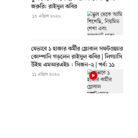
জরুরি: রাইসুল কবির
১৩ এপ্রিল ২০২৬
যেভাবে ১ হাজার কর্মীর গ্লোবাল সফটওয়্যার
কোম্পানি গড়লেন রাইসুল কবির | লিগ্যাসি
উইথ এমআরএইচ : সিজন–২ | পর্ব: ১১
১১ এপ্রিল ২০২৬