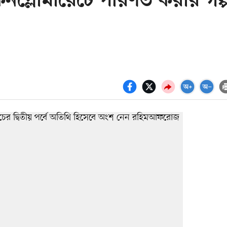
 কনগ্লোমারেটে পরিণত করার গল্