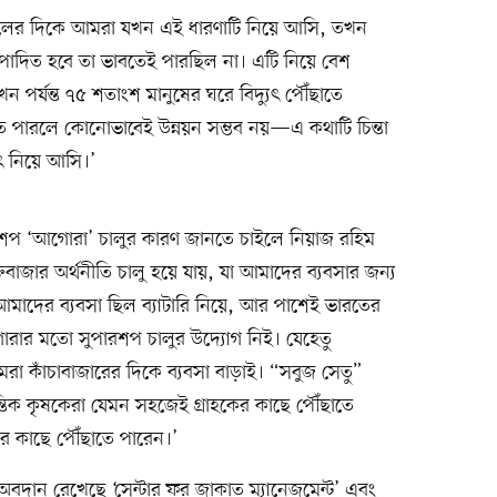
 সালের দিকে আমরা যখন এই ধারণাটি নিয়ে আসি, তখন
উৎপাদিত হবে তা ভাবতেই পারছিল না। এটি নিয়ে বেশ
 পর্যন্ত ৭৫ শতাংশ মানুষের ঘরে বিদ্যুৎ পৌঁছাতে
তে পারলে কোনোভাবেই উন্নয়ন সম্ভব নয়—এ কথাটি চিন্তা
ৎ নিয়ে আসি।’
রশপ ‘আগোরা’ চালুর কারণ জানতে চাইলে নিয়াজ রহিম
বাজার অর্থনীতি চালু হয়ে যায়, যা আমাদের ব্যবসার জন্য
আমাদের ব্যবসা ছিল ব্যাটারি নিয়ে, আর পাশেই ভারতের
র মতো সুপারশপ চালুর উদ্যোগ নিই। যেহেতু
রা কাঁচাবাজারের দিকে ব্যবসা বাড়াই। “সবুজ সেতু”
ন্তিক কৃষকেরা যেমন সহজেই গ্রাহকের কাছে পৌঁছাতে
র কাছে পৌঁছাতে পারেন।’
ে অবদান রেখেছে ‘সেন্টার ফর জাকাত ম্যানেজমেন্ট’ এবং