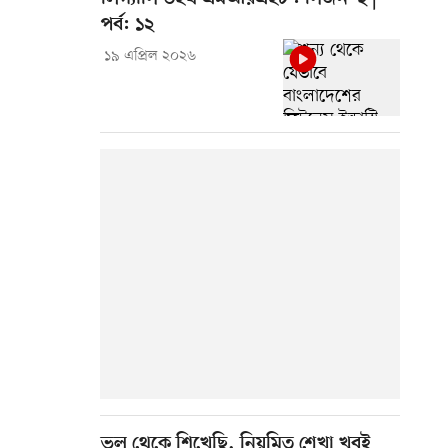
পর্ব: ১২
১৯ এপ্রিল ২০২৬
ভুল থেকে শিখেছি, নিয়মিত শেখা খুবই