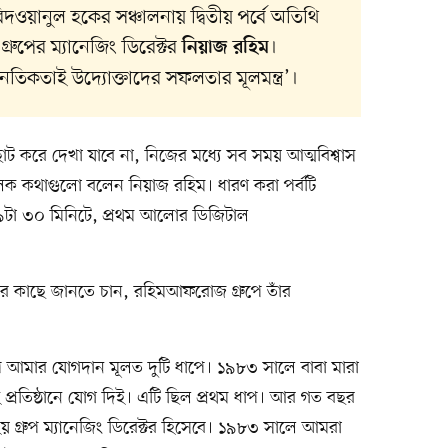
িদওয়ানুল হকের সঞ্চালনায় দ্বিতীয় পর্বে অতিথি
ুপের ম্যানেজিং ডিরেক্টর
।
নিয়াজ রহিম
িকতাই উদ্যোক্তাদের সফলতার মূলমন্ত্র’।
ট করে দেখা যাবে না, নিজের মধ্যে সব সময় আত্মবিশ্বাস
ূলক কথাগুলো বলেন নিয়াজ রহিম। ধারণ করা পর্বটি
াত ৯টা ৩০ মিনিটে, প্রথম আলোর ডিজিটাল
িমের কাছে জানতে চান, রহিমআফরোজ গ্রুপে তাঁর
ে আমার যোগদান মূলত দুটি ধাপে। ১৯৮৩ সালে বাবা মারা
্রতিষ্ঠানে যোগ দিই। এটি ছিল প্রথম ধাপ। আর গত বছর
া হয় গ্রুপ ম্যানেজিং ডিরেক্টর হিসেবে। ১৯৮৩ সালে আমরা