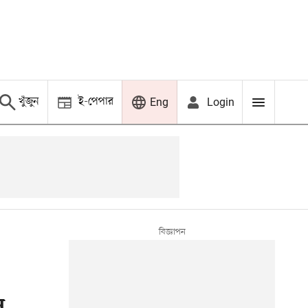
খুঁজুন
ই-পেপার
Login
Eng