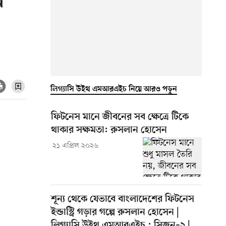
প
লিগ্যাসি উইথ এমআরএইচ নিয়ে আরও পড়ুন
ফিটনেস মানে জীবনের সব ক্ষেত্রে টিকে
থাকার সক্ষমতা: রুসলান হোসেন
২১ এপ্রিল ২০২৬
শূন্য থেকে যেভাবে বাংলাদেশের ফিটনেস
ইন্ডাস্ট্রি গড়ার গল্পে রুসলান হোসেন |
লিগ্যাসি উইথ এমআরএইচ : সিজন–২ |