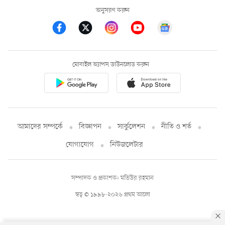
অনুসরণ করুন
মোবাইল অ্যাপস ডাউনলোড করুন
আমাদের সম্পর্কে
বিজ্ঞাপন
সার্কুলেশন
নীতি ও শর্ত
যোগাযোগ
নিউজলেটার
সম্পাদক ও প্রকাশক: মতিউর রহমান
স্বত্ব © ১৯৯৮-২০২৬ প্রথম আলো