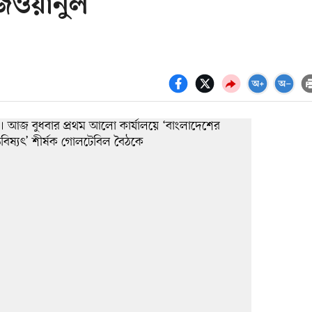
েজওয়ানুল