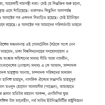
ারা, আরেকটি বামপন্থী ধারা। সেই যে বিভক্তির শুরু হলো,
থায় এসে দাঁড়িয়েছে। তারপরও কিছুদিন আগপর্যন্ত
। ৫ আগস্টের পর একদল বিতাড়িত হয়েছে। সেই ইউনিয়ন
ে রয়েছে। ৫ আগস্টের পর আমাদের পরিবর্তনটা তাহলে
দ শরিফের সঞ্চালনায় এই গোলটেবিল বৈঠকে অংশ নেন
ল আহমেদ, ঢাকা বিশ্ববিদ্যালয়ের গণযোগাযোগ ও
যম সংস্কার কমিশনের সদস্য গীতি আরা নাসরীন,
 বাংলাদেশের (নোয়াব) সদস্য এ কে আজাদ, সম্পাদক
্পাদক মাহ্‌ফুজ আনাম, সম্পাদক পরিষদের সাধারণ
ন হানিফ মাহমুদ, নাগরিক ঐক্যের সভাপতি মাহমুদুর
প্রধান মওদুদ হোসেন আলমগীর (পাভেল), জামায়াতে
গের প্রধান মতিউর রহমান আকন্দ, এনসিপির যুগ্ম
ক উস সালেহীন, নর্থ সাউথ ইউনিভার্সিটির রাষ্ট্রবিজ্ঞান