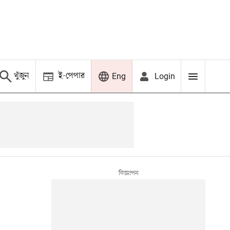
খুঁজুন
ই-পেপার
Login
Eng