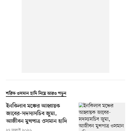
শরিফ ওসমান হাদি নিয়ে আরও পড়ুন
ইনকিলাব মঞ্চের আহ্বায়ক
জাবের-সদস্যসচিব জুমা,
আজীবন মুখপাত্র ওসমান হাদি
২৭ জুলাই ২০২৬