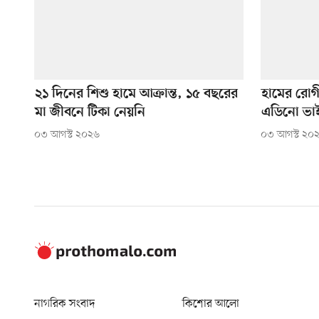
২১ দিনের শিশু হামে আক্রান্ত, ১৫ বছরের
হামের রোগী
মা জীবনে টিকা নেয়নি
এডিনো ভা
০৩ আগস্ট ২০২৬
০৩ আগস্ট ২০
নাগরিক সংবাদ
কিশোর আলো