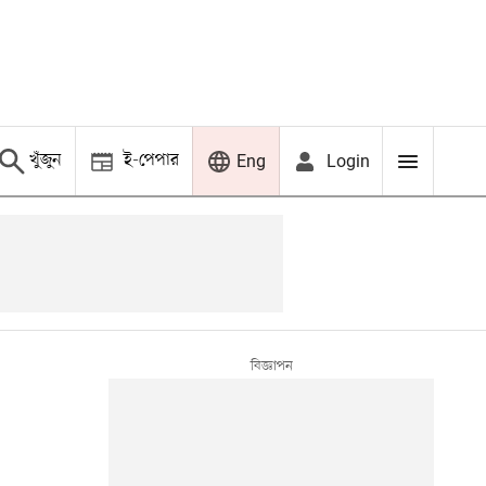
খুঁজুন
ই-পেপার
Login
Eng