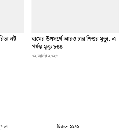
িতা নষ্ট
হামের উপসর্গে আরও চার শিশুর মৃত্যু, এ
পর্যন্ত মৃত্যু ৮৪৪
০২ আগস্ট ২০২৬
ধুসভা
চিরন্তন ১৯৭১