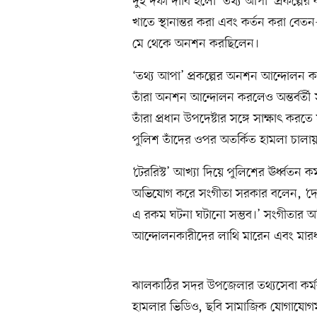
দুই দফা দাবি হলো ‘তথ্য আপা’ প্রকল্পে
খাতে স্থানান্তর করা এবং কর্তন করা বেত
মে থেকে অনশন করছিলেন।
‘তথ্য আপা’ প্রকল্পের অনশন আন্দোলন 
তাঁরা অনশন আন্দোলন করলেও অন্তর্বর্ত
তাঁরা প্রধান উপদেষ্টার সঙ্গে সাক্ষাৎ কর
পুলিশ তাঁদের ওপর অতর্কিত হামলা চালায
‘টেররিস্ট’ আখ্যা দিয়ে পুলিশের ঊর্ধ্বত
অভিযোগ করে সংগীতা সরকার বলেন, ‘দেশে
এ রকম ঘটনা ঘটানো সম্ভব।’ সংগীতার অ
আন্দোলনকারীদের লাথি মারেন এবং মার
ঝালকাঠির সদর উপজেলার তথ্যসেবা কর্মকর
হামলার ভিডিও, ছবি সামাজিক যোগাযোগমা