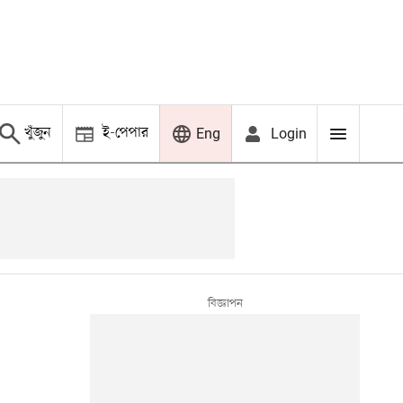
খুঁজুন
ই-পেপার
Login
Eng