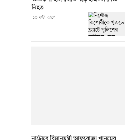
নিহত
১০ ঘণ্টা আগে
নাটোরে বিমানমন্ত্রী আফরোজা খানমের