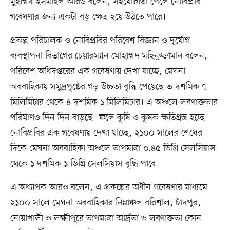
মুহাম্মদ ইসমাইল আরও বলেন, সহযোগিতা পেলে নোবিপ্রবি
গবেষণার জন্য একটা বড় ক্ষেত্র হয়ে উঠতে পারে।
প্রকল্প পরিচালক ও নোবিপ্রবির পরিবেশ বিজ্ঞান ও দুর্যোগ
ব্যবস্থাপনা বিভাগের চেয়ারম্যান মোহাম্মদ মহিনুজ্জামান বলেন,
পরিবেশ অধিদপ্তরের এক গবেষণায় দেখা যাচ্ছে, মেঘনা
অববাহিকায় সমুদ্রপৃষ্ঠের গড় উচ্চতা বৃদ্ধি পেয়েছে ৩ দশমিক ৭
মিলিমিটার থেকে ৪ দশমিক ১ মিলিমিটার। এ অঞ্চলে লবণাক্ততার
পরিমাণও দিন দিন বাড়ছে। ফলে কৃষি ও কৃষক ক্ষতিগ্রস্ত হচ্ছে।
নোবিপ্রবির এক গবেষণায় দেখা যাচ্ছে, ২১০০ সালের শেষের
দিকে মেঘনা অববাহিকা অঞ্চলে তাপমাত্রা ০.৪৫ ডিগ্রি সেলসিয়াস
থেকে ১ দশমিক ১ ডিগ্রি সেলসিয়াস বৃদ্ধি পাবে।
এ অধ্যাপক আরও বলেন, এ প্রকল্পের অধীন গবেষণার মাধ্যমে
২১০০ সালে মেঘনা অববাহিকার নিম্নাঞ্চল বরিশাল, চাঁদপুর,
নোয়াখালী ও লক্ষ্মীপুরে তাপমাত্রা আর্দ্রতা ও লবণাক্ততা কোন