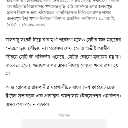
রাজধানীর মহাখালীতে বাংলাদেশ ক্লাইমেট চেঞ্জ ট্রাস্টের সভাকক্ষে ‘মেঘনা
অববাহিকার নিম্নাঞ্চলের ফসলের বৃদ্ধি ও উৎপাদনের ওপর জলবায়ুর
প্রভাব নিরূপণ এবং ভবিষ্যতের খাদ্যনিরাপত্তা নিশ্চিতকরণের লক্ষ্যে
জলবায়ুসহিষ্ণু ফসল নির্বাচন’ বিষয়ক প্রারম্ভিক কর্মশালা। ১০ আগস্ট,
২০২৫
ছবি: প্রথম আলো।
জলবায়ু সংকট নিয়ে নানামুখী গবেষণা হলেও সেটার ফল মানুষের
দোরগোড়ায় পৌঁছায় না। গবেষণা শেষ হলেও অভীষ্ট গোষ্ঠীর
জীবনে সেটি কী পরিবর্তন এনেছে, সেটার কোনো মূল্যায়ন হয় না।
বাস্তবতা হলো, গবেষণার পর এসব বিষয়ে কোনো খবর রাখা হয়
না।
আজ রোববার রাজধানীর মহাখালীতে বাংলাদেশ ক্লাইমেট চেঞ্জ
ট্রাস্টের সভাকক্ষে এক প্রারম্ভিক কর্মশালায় (ইনসেপশন ওয়ার্কশপ)
এসব কথা বলেন বক্তারা।