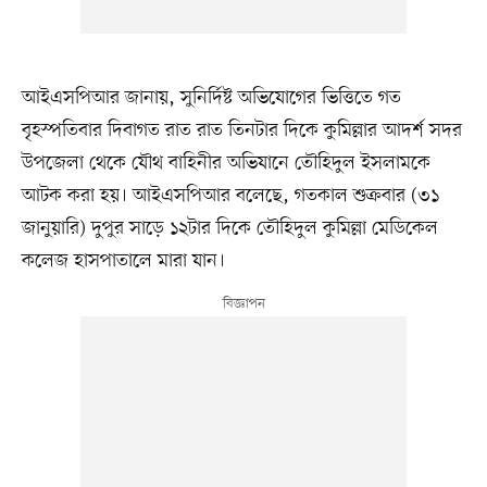
আইএসপিআর জানায়, সুনির্দিষ্ট অভিযোগের ভিত্তিতে গত
বৃহস্পতিবার দিবাগত রাত রাত তিনটার দিকে কুমিল্লার আদর্শ সদর
উপজেলা থেকে যৌথ বাহিনীর অভিযানে তৌহিদুল ইসলামকে
আটক করা হয়। আইএসপিআর বলেছে, গতকাল শুক্রবার (৩১
জানুয়ারি) দুপুর সাড়ে ১২টার দিকে তৌহিদুল কুমিল্লা মেডিকেল
কলেজ হাসপাতালে মারা যান।