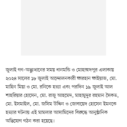
জুলাই গণ–অভ্যুত্থানের সময় ধানমন্ডি ও মোহাম্মদপুর এলাকায়
২০২৪ সালের ১৮ জুলাই আন্দোলনকারী ফারহান ফাইয়াজ, মো.
মাহিন মিয়া ও মো. রনিকে হত্যা এবং পরদিন ১৯ জুলাই আল
শাহরিয়ার হোসেন, মো. রাজু আহমেদ, মাহামুদুর রহমান সৈকত,
মো. ইসমাইল, মো. জসিম উদ্দিন ও জোবায়েদ হোসেন ইমনকে
হত্যার ঘটনায় এই মামলার আসামিদের বিরুদ্ধে আনুষ্ঠানিক
অভিযোগ গঠন করা হয়েছে।