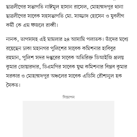
ছাত্রলীগের সভাপতি নাঈমুল হাসান রাসেল, মোহাম্মদপুর থানা
ছাত্রলীগের সাবেক সহসভাপতি মো. সাজ্জাদ হোসেন ও যুবলীগ
কর্মী কে এম ফজলে রাব্বী।
নানক, তাপসসহ এই মামলার ২৪ আসামি পলাতক। তাঁদের মধ্যে
রয়েছেন ঢাকা মহানগর পুলিশের সাবেক কমিশনার হাবিবুর
রহমান, পুলিশ সদর দপ্তরের সাবেক অতিরিক্ত ডিআইজি প্রলয়
কুমার জোয়ারদার, ডিএমপির সাবেক যুগ্ম কমিশনার বিপ্লব কুমার
সরকার ও মোহাম্মদপুর অঞ্চলের সাবেক এডিসি রৌশানুল হক
সৈকত।