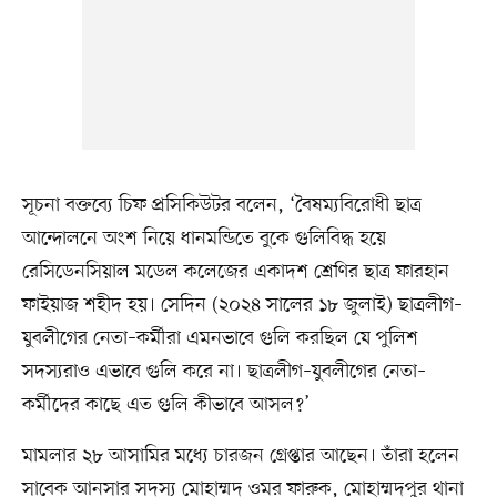
সূচনা বক্তব্যে চিফ প্রসিকিউটর বলেন, ‘বৈষম্যবিরোধী ছাত্র
আন্দোলনে অংশ নিয়ে ধানমন্ডিতে বুকে গুলিবিদ্ধ হয়ে
রেসিডেনসিয়াল মডেল কলেজের একাদশ শ্রেণির ছাত্র ফারহান
ফাইয়াজ শহীদ হয়। সেদিন (২০২৪ সালের ১৮ জুলাই) ছাত্রলীগ–
যুবলীগের নেতা–কর্মীরা এমনভাবে গুলি করছিল যে পুলিশ
সদস্যরাও এভাবে গুলি করে না। ছাত্রলীগ–যুবলীগের নেতা–
কর্মীদের কাছে এত গুলি কীভাবে আসল?’
মামলার ২৮ আসামির মধ্যে চারজন গ্রেপ্তার আছেন। তাঁরা হলেন
সাবেক আনসার সদস্য মোহাম্মদ ওমর ফারুক, মোহাম্মদপুর থানা