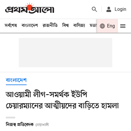
Login
সর্বশেষ
বাংলাদেশ
রাজনীতি
বিশ্ব
বাণিজ্য
মতামত
খেলা
Eng
বিনো
বাংলাদেশ
আওয়ামী লীগ–সমর্থক ইউপি
চেয়ারম্যানের আত্মীয়দের বাড়িতে হামলা
নিজস্ব প্রতিবেদক
নোয়াখালী