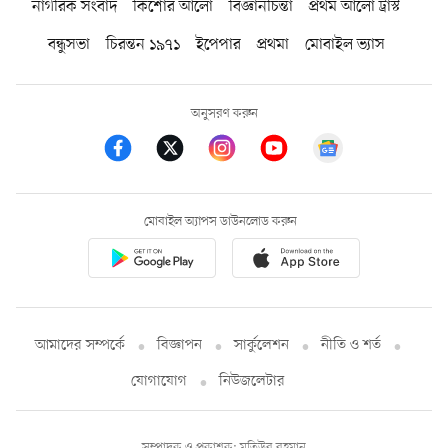
নাগরিক সংবাদ
কিশোর আলো
বিজ্ঞানচিন্তা
প্রথম আলো ট্রাস্ট
বন্ধুসভা
চিরন্তন ১৯৭১
ইপেপার
প্রথমা
মোবাইল ভ্যাস
অনুসরণ করুন
মোবাইল অ্যাপস ডাউনলোড করুন
আমাদের সম্পর্কে
বিজ্ঞাপন
সার্কুলেশন
নীতি ও শর্ত
যোগাযোগ
নিউজলেটার
সম্পাদক ও প্রকাশক: মতিউর রহমান