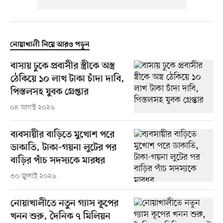
নোয়াখালী নিয়ে আরও পড়ুন
বাসায় ঢুকে প্রবাসীর স্ত্রীকে অস্ত্র
ঠেকিয়ে ১০ লাখ টাকা চাঁদা দাবি,
পিস্তলসহ যুবক গ্রেপ্তার
০৪ আগস্ট ২০২৬
ব্যবসায়ীর বাড়িতে মুখোশ পরে
ডাকাতি, টাকা-গয়না লুটের পর
বাড়ির পাঁচ সদস্যকে মারধর
৩০ জুলাই ২০২৬
নোয়াখালীতে নতুন গ্যাস কূপের
খনন শুরু, দৈনিক ৭ মিলিয়ন