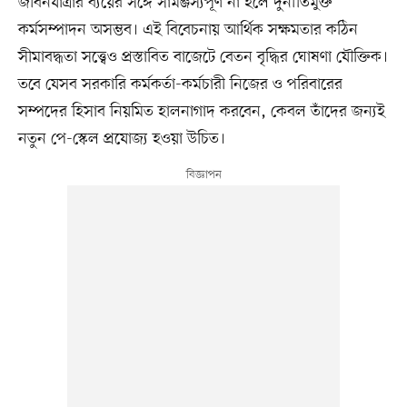
জীবনযাত্রার ব্যয়ের সঙ্গে সামঞ্জস্যপূর্ণ না হলে দুর্নীতিমুক্ত
কর্মসম্পাদন অসম্ভব। এই বিবেচনায় আর্থিক সক্ষমতার কঠিন
সীমাবদ্ধতা সত্ত্বেও প্রস্তাবিত বাজেটে বেতন বৃদ্ধির ঘোষণা যৌক্তিক।
তবে যেসব সরকারি কর্মকর্তা-কর্মচারী নিজের ও পরিবারের
সম্পদের হিসাব নিয়মিত হালনাগাদ করবেন, কেবল তাঁদের জন্যই
নতুন পে-স্কেল প্রযোজ্য হওয়া উচিত।