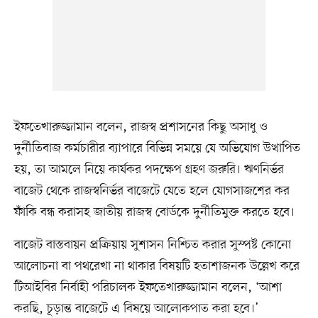
ইফতেখারুজ্জামান বলেন, রাজস্ব প্রশাসনের কিছু অসাধু ও
দুর্নীতিবাজ কর্মচারীর ব্যাপারে বিভিন্ন সময়ে যে অভিযোগ উত্থাপিত
হয়, তা আমলে নিয়ে কার্যকর পদক্ষেপ গ্রহণ জরুরি। ঋণনির্ভর
বাজেট থেকে রাজস্বনির্ভর বাজেটে যেতে হলে যোগসাজশের কর
ফাঁকি বন্ধ করাসহ জাতীয় রাজস্ব বোর্ডকে দুর্নীতিমুক্ত করতে হবে।
বাজেট বাস্তবায়ন প্রক্রিয়ায় সুশাসন নিশ্চিত করার সুস্পষ্ট কোনো
আলোচনা বা পথরেখা না থাকার বিষয়টি হতাশাজনক উল্লেখ করে
টিআইবির নির্বাহী পরিচালক ইফতেখারুজ্জামান বলেন, ‘আশা
করছি, চূড়ান্ত বাজেটে এ বিষয়ে আলোকপাত করা হবে।’