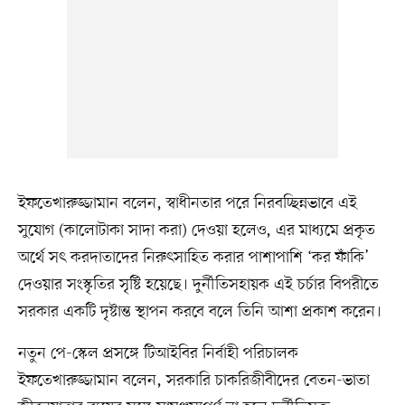
ইফতেখারুজ্জামান বলেন, স্বাধীনতার পরে নিরবচ্ছিন্নভাবে এই
সুযোগ (কালোটাকা সাদা করা) দেওয়া হলেও, এর মাধ্যমে প্রকৃত
অর্থে সৎ করদাতাদের নিরুৎসাহিত করার পাশাপাশি ‘কর ফাঁকি’
দেওয়ার সংস্কৃতির সৃষ্টি হয়েছে। দুর্নীতিসহায়ক এই চর্চার বিপরীতে
সরকার একটি দৃষ্টান্ত স্থাপন করবে বলে তিনি আশা প্রকাশ করেন।
নতুন পে-স্কেল প্রসঙ্গে টিআইবির নির্বাহী পরিচালক
ইফতেখারুজ্জামান বলেন, সরকারি চাকরিজীবীদের বেতন-ভাতা