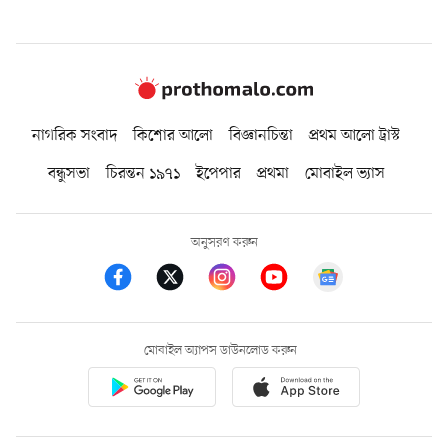
নাগরিক সংবাদ
কিশোর আলো
বিজ্ঞানচিন্তা
প্রথম আলো ট্রাস্ট
বন্ধুসভা
চিরন্তন ১৯৭১
ইপেপার
প্রথমা
মোবাইল ভ্যাস
অনুসরণ করুন
মোবাইল অ্যাপস ডাউনলোড করুন