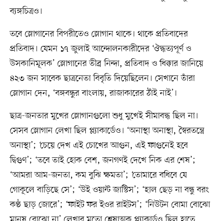
ব্যঙ্গচিত্রও।
তবে স্লোগানের বিপরীতেও স্লোগান থাকে। থাকে প্রতিবাদের
প্রতিবাদ। যেমন ১৭ জুলাই আন্দোলনকারীদের ‘ঔদ্ধত্যপূর্ণ ও
উসকানিমূলক’ স্লোগানের তীব্র নিন্দা, প্রতিবাদ ও ধিক্কার জানিয়ে
৪২৩ জন সাবেক ছাত্রনেতা বিবৃতি দিয়েছিলেন। সেখানে তাঁরা
স্লোগান দেন, ‘বঙ্গবন্ধুর বাংলায়, রাজাকারের ঠাঁই নাই’।
ছাত্র-জনতার মুখের স্লোগানগুলো শুধু মুখেই সীমাবদ্ধ ছিল না।
সেসব স্লোগান লেখা ছিল প্ল্যাকার্ডেও। ‘অনাস্থা অনাস্থা, স্বৈরতন্ত্রে
অনাস্থা’; ‘চেয়ে দেখ এই চোখের আগুন, এই ফাগুনেই হবে
দ্বিগুণ’; ‘তবে তাই হোক বেশ, জনগণই দেখে নিক এর শেষ’;
‘আমরা আম-জনতা, কম বুঝি ক্ষমতা’; ‘তোমারে বধিবে যে
গোকূলে বাড়িছে সে’; ‘উই ওয়ান্ট জাস্টিস’; ‘হাল ছেড় না বন্ধু বরং
কণ্ঠ ছাড় জোরে’; ‘ফাইট ফর ইওর রাইটস’; ‘নিউটন বোমা বোঝো
মানুষ বোঝো না’ লেখার মতো শ্লেষাত্মক প্ল্যাকার্ডও ছিল হাতে