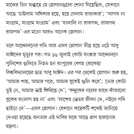
মাঝের তিন সপ্তাহে যে স্লোগানগুলো শোনা গিয়েছিল, সেখানে
আছে ‘চাইলাম অধিকার হয়ে, হয়ে গেলাম রাজাকার’; ‘আপস না
সংগ্রাম, সংগ্রাম সংগ্রাম’ এবং ‘দালালি না রাজপথ, রাজপথ
রাজপথ’-এর মতো আরও অনেক স্লোগান।
তবে আন্দোলনের গতি আর এসব স্লোগান তীব্র হয়ে ওঠে আবু
সাঈদের মৃত্যুর পর। গত ১৬ জুলাই কোটা সংস্কার আন্দোলনে
পুলিশের গুলিতে নিহত হন রংপুরের বেগম রোকেয়া
বিশ্ববিদ্যালয়ের ছাত্র আবু সাঈদ। এর পর থেকেই স্লোগান শুরু হয়,
‘আমার খায়, আমার পরে, আমার বুকেই গুলি করে’; ‘তোর কোটা
তুই নে, আমার ভাই ফিরিয়ে দে’; ‘বন্দুকের নলের সাথে ঝাঁজালো
বুকের সংলাপ হয় না’ এবং ‘লাশের ভেতর জীবন দে, নইলে গদি
ছাইড়া দে’—এসব স্লোগান। যেখানে কয়েকটি শব্দেই জানিয়ে
দেওয়া হয়েছে জনতার এই দাবির সঙ্গে আছে প্রাণ হারানোর
যন্ত্রণা।