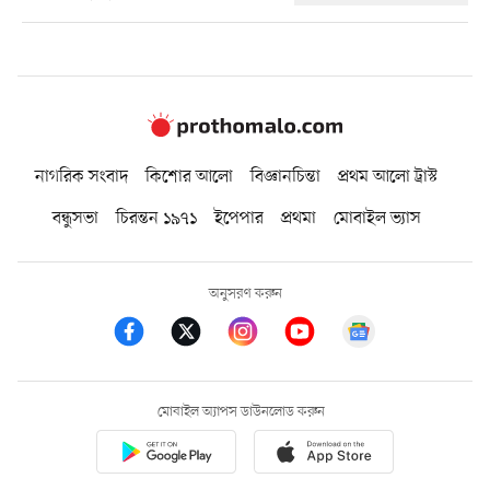
নাগরিক সংবাদ
কিশোর আলো
বিজ্ঞানচিন্তা
প্রথম আলো ট্রাস্ট
বন্ধুসভা
চিরন্তন ১৯৭১
ইপেপার
প্রথমা
মোবাইল ভ্যাস
অনুসরণ করুন
মোবাইল অ্যাপস ডাউনলোড করুন