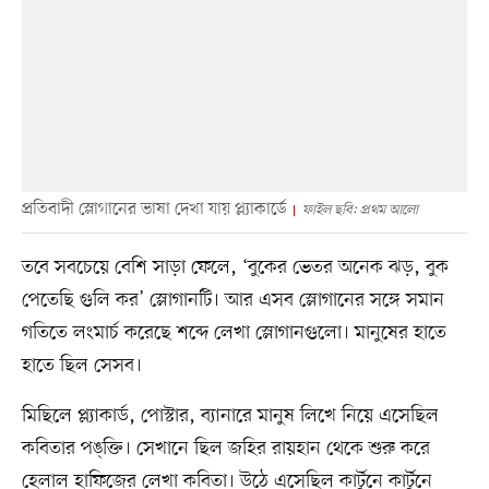
প্রতিবাদী স্লোগানের ভাষা দেখা যায় প্ল্যাকার্ডে
ফাইল ছবি: প্রথম আলো
তবে সবচেয়ে বেশি সাড়া ফেলে, ‘বুকের ভেতর অনেক ঝড়, বুক
পেতেছি গুলি কর’ স্লোগানটি। আর এসব স্লোগানের সঙ্গে সমান
গতিতে লংমার্চ করেছে শব্দে লেখা স্লোগানগুলো। মানুষের হাতে
হাতে ছিল সেসব।
মিছিলে প্ল্যাকার্ড, পোস্টার, ব্যানারে মানুষ লিখে নিয়ে এসেছিল
কবিতার পঙ্‌ক্তি। সেখানে ছিল জহির রায়হান থেকে শুরু করে
হেলাল হাফিজের লেখা কবিতা। উঠে এসেছিল কার্টুনে কার্টুনে