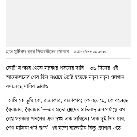
হাত মুষ্টিবদ্ধ করে শিক্ষার্থীদের স্লোগান
ফাইল ছবি: প্রথম আলো
কোটা সংস্কার থেকে সরকার পতনের দাবি—৩৬ দিনের এই
আন্দোলনের শেষ তিন সপ্তাহে তৈরি হয়েছে নতুন নতুন স্লোগান।
বদলেছে দাবির ভাষাও।
‘আমি কে তুমি কে, রাজাকার, রাজাকার; কে বলেছে, কে বলেছে,
স্বৈরাচার, স্বৈরাচার’—এর মতো শ্লেষের প্রতিবাদ একপর্যায়ে রূপ
নেয় সরকার পতনের এক দফা এক দাবিতে। ‘এক দুই তিন চার,
শেখ হাসিনা গদি ছাড়’-এর মতো বজ্রকঠিন কিছু স্লোগান ওঠে।