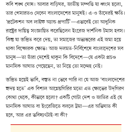
কবি শঙ্খ ঘোষ। আবার বাড়িঘর, জাতীয় সম্পত্তি যা ধ্বংস হলো,
তার খেসারতও দেবেন বাংলাদেশের মানুষই। এ-ও তাঁদেরই ক্ষতি।
‘প্রটেকশন অব লাইফ অ্যান্ড প্রপার্টি’—এভাবেই তো আধুনিক
রাষ্ট্রের দায়িত্ব সংজ্ঞায়িত করেছিলেন ইংরেজ দার্শনিক টমাস হবস।
কিন্তু যা স্তম্ভিত করে দেয়, তা সমাজের অভ্যন্তরের এই জমা হয়ে
থাকা বিস্ফোরক ক্ষোভ। আজ দলমত-নির্বিশেষে বাংলাদেশের সব
মানুষ—তা তাঁরা দেশেই থাকুন কি বিদেশে—যে একটা প্রচণ্ড
মানসিক আঘাত পেয়েছেন, তা নিয়ে তো সন্দেহ নেই।
স্তম্ভিত হয়েই ভাবি, বস্তুত না ভেবে পারি না যে আজ ‘বাংলাদেশের
হৃদয় হতে’ এক বিশাল আগ্নেয়গিরির মতো এত ক্ষোভের উদ্‌গিরণ
কোথা থেকে, কীভাবে হলো? একটি গোটা দেশ ও জাতির এই যে
মানসিক আঘাত বা ইংরেজিতে বললে ট্রমা—এর অভিঘাত কী
হবে, আর এর ভবিষ্যৎটাই-বা কী?