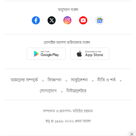
অনুসরণ করুন
মোবাইল অ্যাপস ডাউনলোড করুন
আমাদের সম্পর্কে
বিজ্ঞাপন
সার্কুলেশন
নীতি ও শর্ত
যোগাযোগ
নিউজলেটার
সম্পাদক ও প্রকাশক: মতিউর রহমান
স্বত্ব © ১৯৯৮-২০২৬ প্রথম আলো