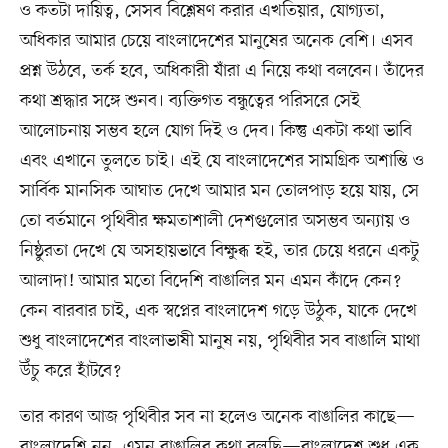
ও কতটা দায়িত্ব, সেসব বিশ্লেষণ করার এখতিয়ার, যোগ্যতা,
অধিকার আমার চেয়ে বাংলাদেশের মানুষের অনেক বেশি। এসব
প্রশ্ন উঠবে, তর্ক হবে, অধিকারী যাঁরা এ নিয়ে কথা বলবেন। তাঁদের
কথা শ্রদ্ধার সঙ্গে শুনব। ব্যক্তিগত বন্ধুত্বের পরিসরে সেই
আলোচনায় সম্ভব হলে যোগ দিই ও দেব। কিন্তু একটা কথা ভাবি
এবং এখানে তুলতে চাই। এই যে বাংলাদেশের সামগ্রিক অশান্তি ও
সার্বিক মানসিক আঘাত দেখে আমার মন তোলপাড় হয়ে যায়, সে
তো বর্তমানে পৃথিবীর ক্ষমতাশালী দেশগুলোর অসম্ভব অন্যায় ও
নিষ্ঠুরতা দেখে যে অসহায়ভাবে বিক্ষুব্ধ হই, তার চেয়ে ধরনে একটু
আলাদা! আমার মতো বিদেশি বাঙালির মন এমন কাঁদে কেন?
কেন বারবার চাই, এক স্বপ্নের বাংলাদেশ গড়ে উঠুক, যাকে দেখে
শুধু বাংলাদেশের বাংলাভাষী মানুষ নয়, পৃথিবীর সব বাঙালি মাথা
উঁচু করে হাঁটবে?
তার কারণ আজ পৃথিবীর সব না হলেও অনেক বাঙালির কাছে—
বাংলাদেশি নন, এমন বাঙালির কথা বলছি—বাংলাদেশ শুধু এক