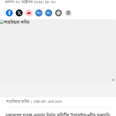
প্রকাশ: ২০ অক্টোবর ২০২৪, ১৪: ৩০
শাহরিয়ার কবির
ফাইল ছবি : প্রথম আলো
একাত্তরের ঘাতক-দালাল নির্মূল কমিটির উপদেষ্টামণ্ডলীর সভাপতি