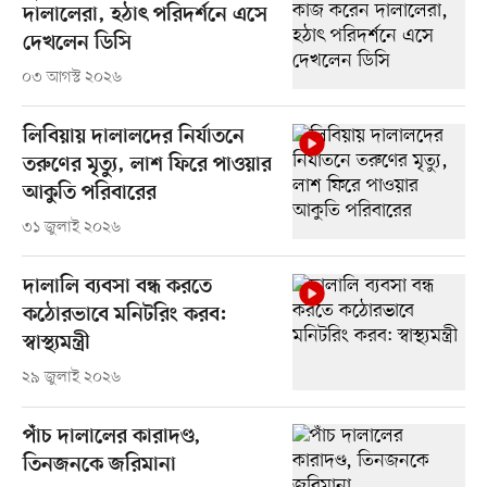
দালালেরা, হঠাৎ পরিদর্শনে এসে
দেখলেন ডিসি
০৩ আগস্ট ২০২৬
লিবিয়ায় দালালদের নির্যাতনে
তরুণের মৃত্যু, লাশ ফিরে পাওয়ার
আকুতি পরিবারের
৩১ জুলাই ২০২৬
দালালি ব্যবসা বন্ধ করতে
কঠোরভাবে মনিটরিং করব:
স্বাস্থ্যমন্ত্রী
২৯ জুলাই ২০২৬
পাঁচ দালালের কারাদণ্ড,
তিনজনকে জরিমানা