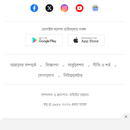
মোবাইল অ্যাপস ডাউনলোড করুন
আমাদের সম্পর্কে
বিজ্ঞাপন
সার্কুলেশন
নীতি ও শর্ত
যোগাযোগ
নিউজলেটার
সম্পাদক ও প্রকাশক: মতিউর রহমান
স্বত্ব © ১৯৯৮-২০২৬ প্রথম আলো