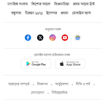
নাগরিক সংবাদ
কিশোর আলো
বিজ্ঞানচিন্তা
প্রথম আলো ট্রাস্ট
বন্ধুসভা
চিরন্তন ১৯৭১
ইপেপার
প্রথমা
মোবাইল ভ্যাস
অনুসরণ করুন
মোবাইল অ্যাপস ডাউনলোড করুন
আমাদের সম্পর্কে
বিজ্ঞাপন
সার্কুলেশন
নীতি ও শর্ত
যোগাযোগ
নিউজলেটার