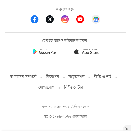
অনুসরণ করুন
মোবাইল অ্যাপস ডাউনলোড করুন
আমাদের সম্পর্কে
বিজ্ঞাপন
সার্কুলেশন
নীতি ও শর্ত
যোগাযোগ
নিউজলেটার
সম্পাদক ও প্রকাশক: মতিউর রহমান
স্বত্ব © ১৯৯৮-২০২৬ প্রথম আলো