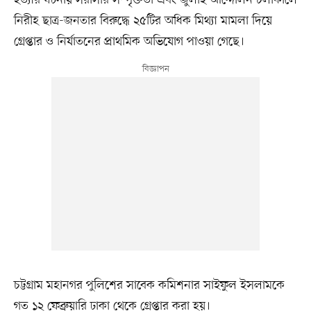
নিরীহ ছাত্র-জনতার বিরুদ্ধে ২৫টির অধিক মিথ্যা মামলা দিয়ে
গ্রেপ্তার ও নির্যাতনের প্রাথমিক অভিযোগ পাওয়া গেছে।
চট্টগ্রাম মহানগর পুলিশের সাবেক কমিশনার সাইফুল ইসলামকে
গত ১২ ফেব্রুয়ারি ঢাকা থেকে গ্রেপ্তার করা হয়।