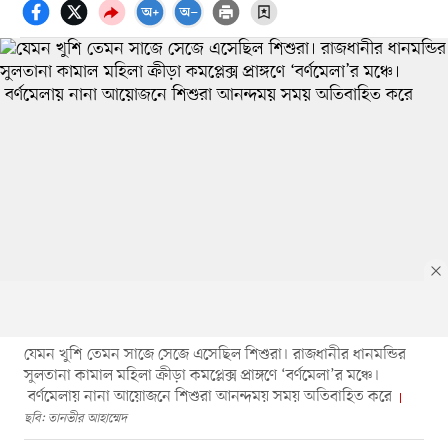
যেমন খুশি তেমন সাজে সেজে এসেছিল শিশুরা। রাজধানীর ধানমন্ডির
সুলতানা কামাল মহিলা ক্রীড়া কমপ্লেক্স প্রাঙ্গণে ‘বর্ণমেলা’র মঞ্চে।
বর্ণমেলায় নানা আয়োজনে শিশুরা আনন্দময় সময় অতিবাহিত করে
ছবি: তানভীর আহাম্মেদ