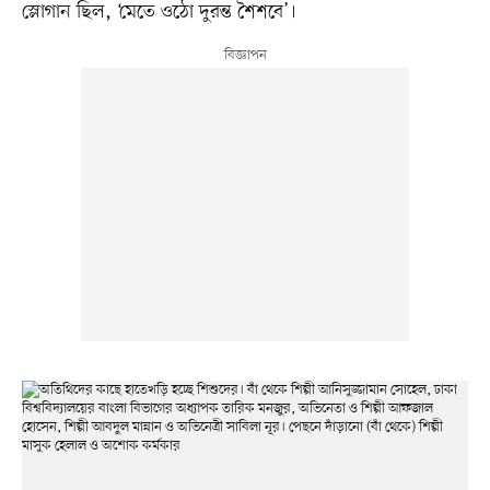
স্লোগান ছিল, ‘মেতে ওঠো দুরন্ত শৈশবে’।