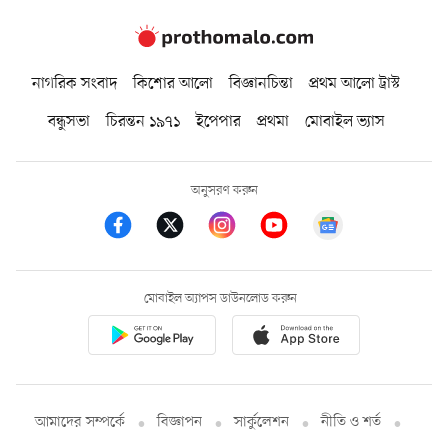
নাগরিক সংবাদ
কিশোর আলো
বিজ্ঞানচিন্তা
প্রথম আলো ট্রাস্ট
বন্ধুসভা
চিরন্তন ১৯৭১
ইপেপার
প্রথমা
মোবাইল ভ্যাস
অনুসরণ করুন
মোবাইল অ্যাপস ডাউনলোড করুন
আমাদের সম্পর্কে
বিজ্ঞাপন
সার্কুলেশন
নীতি ও শর্ত