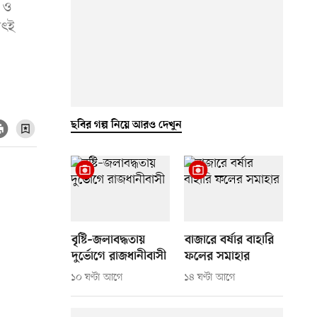
 ও
াৎই
ছবির গল্প নিয়ে আরও দেখুন
বৃষ্টি–জলাবদ্ধতায়
বাজারে বর্ষার বাহারি
দুর্ভোগে রাজধানীবাসী
ফলের সমাহার
১০ ঘণ্টা আগে
১৪ ঘণ্টা আগে