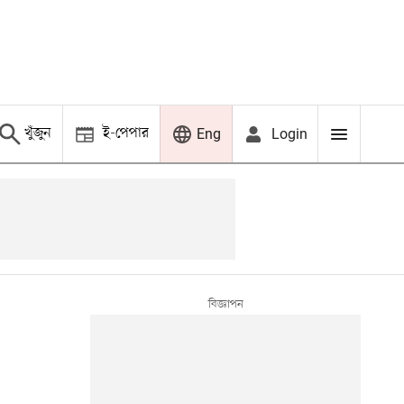
খুঁজুন
ই-পেপার
Login
Eng