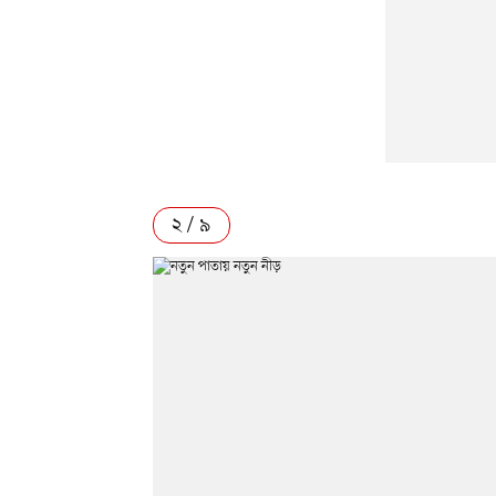
২ / ৯