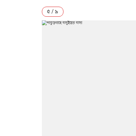
৫ / ৯