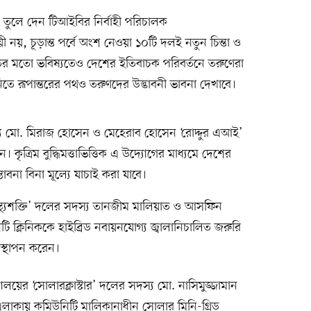
ার তুলে দেন টিআইবির নির্বাহী পরিচালক
 নয়, চূড়ান্ত পর্বে অংশ নেওয়া ১০টি দলই নতুন চিন্তা ও
তের মতো ভবিষ্যতেও দেশের ইতিবাচক পরিবর্তনে তরুণেরা
নিতে রূপান্তরের পথও তরুণদের উদ্ভাবনী ভাবনা দেখাবে।
সদস্য মো. মিরাজ হোসেন ও মেহেরাব হোসেন ‘রোদ্দুর এআই’
 কৃত্রিম বুদ্ধিমত্তাভিত্তিক এ উদ্যোগের মাধ্যমে দেশের
াবনা বিনা মূল্যে যাচাই করা যাবে।
বাস্থ্যশক্তি’ দলের সদস্য তানজীম মালিয়াত ও আসফিন
ি ক্লিনিককে হাইব্রিড নবায়নযোগ্য জ্বালানিচালিত জরুরি
 উপস্থাপন করেন।
যালয়ের ‘সোলারক্লাস্টার’ দলের সদস্য মো. নাসিমুজ্জামান
ষ এলাকায় কমিউনিটি মালিকানাধীন সোলার মিনি-গ্রিড