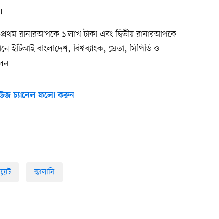
।
, প্রথম রানারআপকে ১ লাখ টাকা এবং দ্বিতীয় রানারআপকে
্ঠানে ইটিআই বাংলাদেশ, বিশ্বব্যাংক, স্রেডা, সিপিডি ও
লেন।
উজ চ্যানেল ফলো করুন
ুয়েট
জ্বালানি