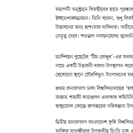
সমাপনী অনুষ্ঠানে বিজয়ীদের হাতে পুরস্ক
ইফতেখারুজ্জামান। তিনি বলেন, শুধু বিজয়ী
উদ্ভাবনের জন্য প্রশংসার দাবিদার। অতী
নেতৃত্ব দেবে। শতভাগ নবায়নযোগ্য জ্বালা
চ্যাম্পিয়ন বুয়েটের ‘টিম রোদ্দুর’–এর 
নামে একটি উদ্ভাবনী ধারণা উপস্থাপন করেন।
যেকোনো স্থানে সৌরবিদ্যুৎ উৎপাদনের সম্ভ
প্রথম রানারআপ ঢাকা বিশ্ববিদ্যালয়ের ‘স্
জান্নাত শামসী বন্যাপ্রবণ এলাকার কমিউনিট
স্বাস্থ্যসেবা কেন্দ্রে রূপান্তরের পরিকল্পনা
দ্বিতীয় রানারআপ বাংলাদেশ কৃষি বিশ্ববিদ্
সাব্বির সাতক্ষীরার উপকূলীয় চিংড়ি চা