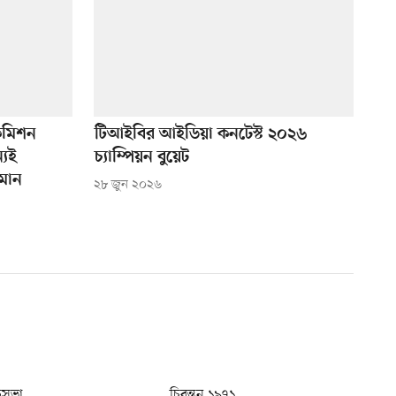
 কমিশন
টিআইবির আইডিয়া কনটেস্ট ২০২৬
্যই
চ্যাম্পিয়ন বুয়েট
ামান
২৮ জুন ২০২৬
ধুসভা
চিরন্তন ১৯৭১