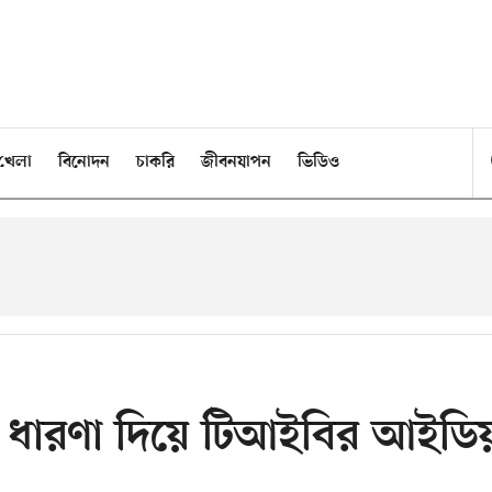
খেলা
বিনোদন
চাকরি
জীবনযাপন
ভিডিও
র ধারণা দিয়ে টিআইবির আইডি