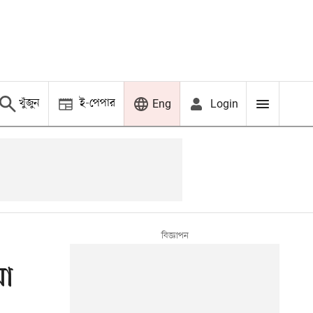
খুঁজুন
ই-পেপার
Login
Eng
য়া