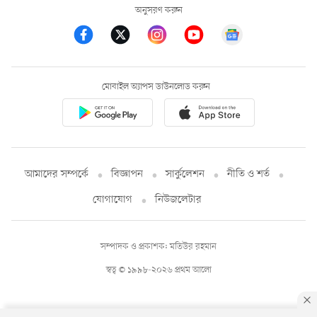
অনুসরণ করুন
মোবাইল অ্যাপস ডাউনলোড করুন
আমাদের সম্পর্কে
বিজ্ঞাপন
সার্কুলেশন
নীতি ও শর্ত
যোগাযোগ
নিউজলেটার
সম্পাদক ও প্রকাশক: মতিউর রহমান
স্বত্ব © ১৯৯৮-২০২৬ প্রথম আলো