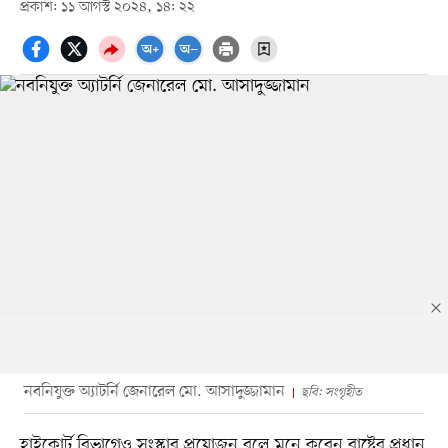
প্রকাশ: ১১ আগস্ট ২০২৪, ১৪: ২২
নবনিযুক্ত অ্যাটর্নি জেনারেল মো. আসাদুজ্জামান
ছবি: সংগৃহীত
হাইকোর্ট বিভাগেও সংস্কার প্রয়োজন বলে মনে করেন রাষ্ট্রের প্রধান