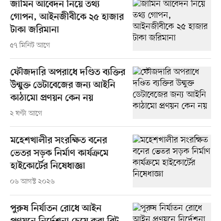
জামিন আবেদন নিয়ে তথ্য
গোপন, আইনজীবীকে ২৫ হাজার
টাকা জরিমানা
৫৭ মিনিট আগে
ফৌজদারি অপরাধে দণ্ডিত ব্যক্তির
উন্মুক্ত ডেটাবেজের জন্য আইনি
কাঠামো প্রণয়ন কেন নয়
২ ঘণ্টা আগে
মহেশখালীর সংরক্ষিত বনের
ভেতর সড়ক নির্মাণ কার্যক্রমে
হাইকোর্টের নিষেধাজ্ঞা
০৬ আগস্ট ২০২৬
পুরুষ নির্যাতন রোধে আইন