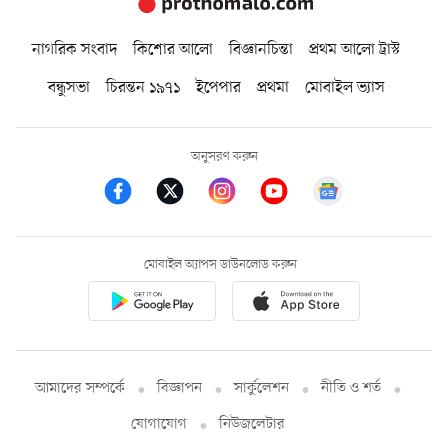
নাগরিক সংবাদ
কিশোর আলো
বিজ্ঞানচিন্তা
প্রথম আলো ট্রাস্ট
বন্ধুসভা
চিরন্তন ১৯৭১
ইপেপার
প্রথমা
মোবাইল ভ্যাস
অনুসরণ করুন
মোবাইল অ্যাপস ডাউনলোড করুন
আমাদের সম্পর্কে
বিজ্ঞাপন
সার্কুলেশন
নীতি ও শর্ত
যোগাযোগ
নিউজলেটার