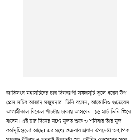
জাতিসংঘ মহাসচিবের চার দিনব্যাপী সফরসূচি তুলে ধরেন উপ–
প্রেস সচিব আজাদ মজুমদার। তিনি বলেন, আন্তোনিও গুতেরেস
আগামীকাল বিকেল পাঁচটায় ঢাকায় আসবেন। ১৬ মার্চ তিনি ফিরে
যাবেন। এই চার দিনের মধ্যে মূলত শুক্র ও শনিবার তাঁর মূল
কর্মসূচিগুলো আছে। এর মধ্যে শুক্রবার প্রধান উপদেষ্টা অধ্যাপক
মুহাম্মদ ইউনূস ও পররাষ্ট্র উপদেষ্টা মো. তৌহিদ হোসেনের সঙ্গে